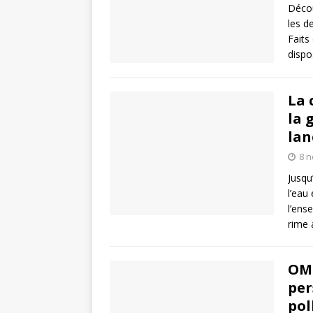
Déco
les d
Faits
dispo
La 
la 
lan
8 
Jusqu
l’eau
l’ens
rime 
OMS
per
pol