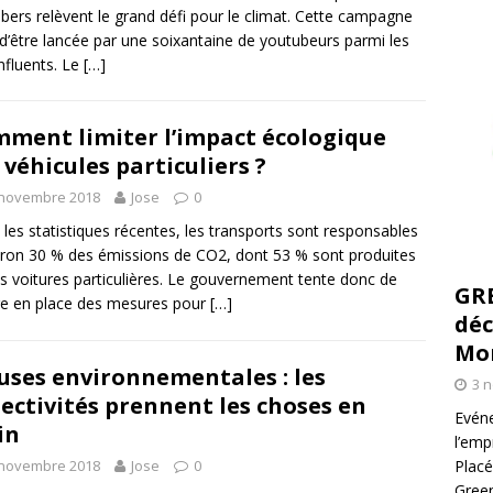
bers relèvent le grand défi pour le climat. Cette campagne
 d’être lancée par une soixantaine de youtubeurs parmi les
influents. Le
[…]
ment limiter l’impact écologique
 véhicules particuliers ?
 novembre 2018
Jose
0
 les statistiques récentes, les transports sont responsables
iron 30 % des émissions de CO2, dont 53 % sont produites
es voitures particulières. Le gouvernement tente donc de
GR
e en place des mesures pour
[…]
déc
Mo
uses environnementales : les
3 
lectivités prennent les choses en
Evéne
in
l’emp
 novembre 2018
Jose
0
Placé
Green