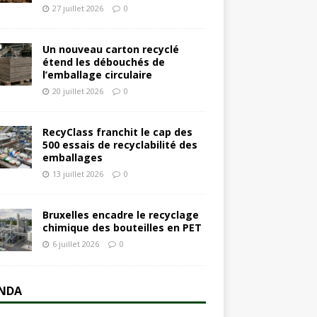
27 juillet 2026
0
Un nouveau carton recyclé
étend les débouchés de
l’emballage circulaire
20 juillet 2026
0
RecyClass franchit le cap des
500 essais de recyclabilité des
emballages
13 juillet 2026
0
Bruxelles encadre le recyclage
chimique des bouteilles en PET
6 juillet 2026
0
NDA