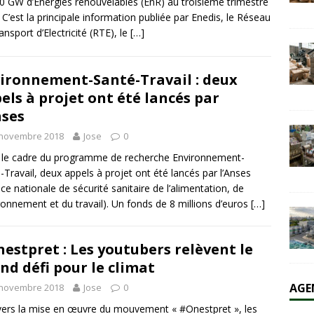
0 GW d’Énergies renouvelables (EnR) au troisième trimestre
 C’est la principale information publiée par Enedis, le Réseau
ansport d’Electricité (RTE), le
[…]
olaire et l’éolien dépassent durablement le charbon aux États-Unis
AL
ironnement-Santé-Travail : deux
els à projet ont été lancés par
nses
 novembre 2018
Jose
0
le cadre du programme de recherche Environnement-
-Travail, deux appels à projet ont été lancés par l’Anses
ce nationale de sécurité sanitaire de l’alimentation, de
ironnement et du travail). Un fonds de 8 millions d’euros
[…]
estpret : Les youtubers relèvent le
nd défi pour le climat
AGE
 novembre 2018
Jose
0
vers la mise en œuvre du mouvement « #Onestpret », les