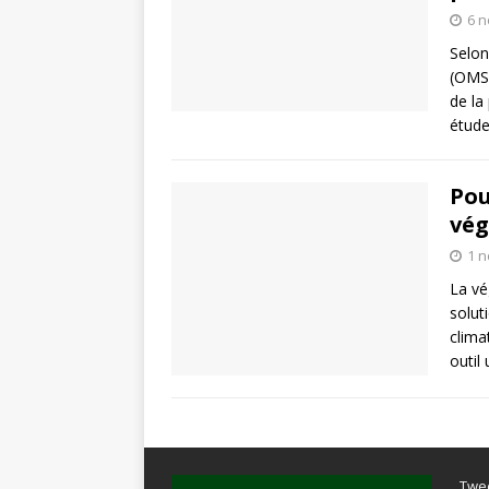
6 
Selon
(OMS)
de la 
étud
Pou
vég
1 
La vé
solut
clima
outil
Twe