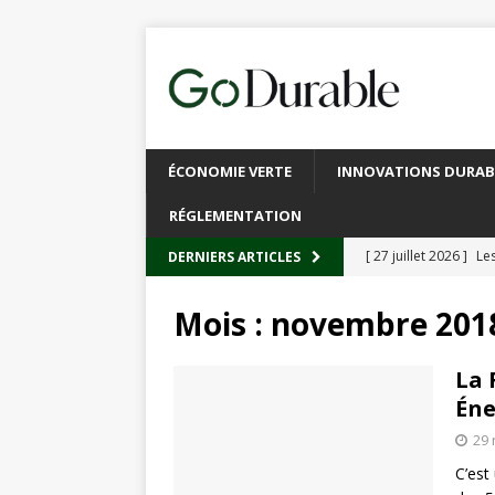
ÉCONOMIE VERTE
INNOVATIONS DURAB
RÉGLEMENTATION
[ 27 juillet 2026 ]
Les
DERNIERS ARTICLES
plastique
À L’INT
Mois :
novembre 201
[ 20 juillet 2026 ]
Un
circulaire
ACTUALI
La 
Éne
[ 13 juillet 2026 ]
Rec
29
emballages
ACTUA
C’est
[ 6 juillet 2026 ]
Brux