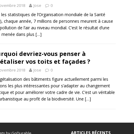
novembre 2018
Jose
0
 les statistiques de l’Organisation mondiale de la Santé
, chaque année, 7 millions de personnes meurent à cause
pollution de l’air au niveau mondial. C’est le résultat d’une
e menée dans plus
[…]
rquoi devriez-vous penser à
étaliser vos toits et façades ?
novembre 2018
Jose
0
gétalisation des bâtiments figure actuellement parmi les
ions les plus intéressantes pour s’adapter au changement
tique et pour améliorer votre cadre de vie. C’est un véritable
 urbanistique au profit de la biodiversité. Une
[…]
ARTICLES RÉCENTS
ets by GoDurable