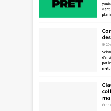
youtu
vient
plus 
Com
des
20
Selon
d’env
par l
mettr
Cla
col
ma
15