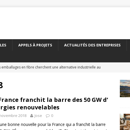
LES
APPELS À PROJETS
ACTUALITÉS DES ENTREPRISES
 emballages en fibre cherchent une alternative industrielle au
ERNATIONAL
8
 nouveau carton recyclé étend les débouchés de l’emballage
TÉS DES ENTREPRISES
France franchit la barre des 50 GW d’
rgies renouvelables
yClass franchit le cap des 500 essais de recyclabilité des
 novembre 2018
Jose
0
LITÉS DES ENTREPRISES
 une bonne nouvelle pour la France qui a franchit la barre
elles encadre le recyclage chimique des bouteilles en PET
À