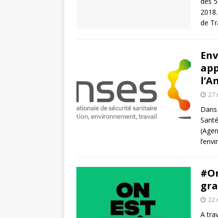
des 5
L’INTERNATIONAL
2018.
de Tr
[ 3 août 2026 ]
Le s
À L’INTERNATION
Env
app
l’A
27
Dans 
Santé
(Agen
l’env
#On
gra
22
A tra