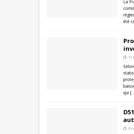
La Fr
comma
régle
été c
Pro
inv
13
Selon 
stati
prote
baiss
qui
[
D51
aut
9 