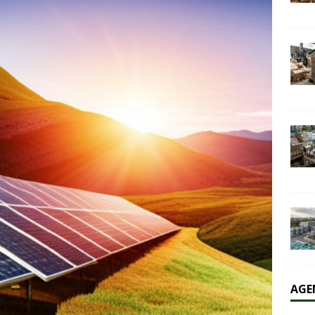
olaire et l’éolien dépassent durablement le charbon aux États-Unis
AL
AGE