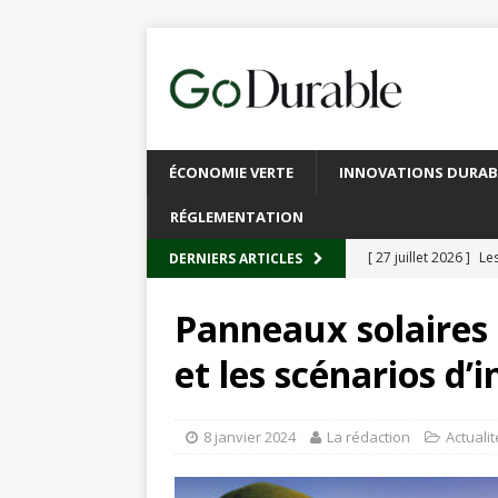
ÉCONOMIE VERTE
INNOVATIONS DURAB
RÉGLEMENTATION
[ 27 juillet 2026 ]
Les
DERNIERS ARTICLES
plastique
À L’INT
Panneaux solaires 
[ 20 juillet 2026 ]
Un
et les scénarios d’i
circulaire
ACTUALI
[ 13 juillet 2026 ]
Rec
8 janvier 2024
La rédaction
Actuali
emballages
ACTUA
[ 6 juillet 2026 ]
Brux