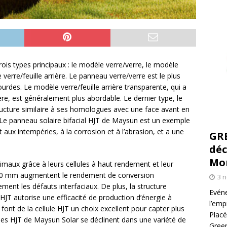
rois types principaux : le modèle verre/verre, le modèle
 verre/feuille arrière. Le panneau verre/verre est le plus
urdes. Le modèle verre/feuille arrière transparente, qui a
ière, est généralement plus abordable. Le dernier type, le
tructure similaire à ses homologues avec une face avant en
. Le panneau solaire bifacial HJT de Maysun est un exemple
t aux intempéries, à la corrosion et à l’abrasion, et a une
GR
déc
Mo
imaux grâce à leurs cellules à haut rendement et leur
T 210 mm augmentent le rendement de conversion
3 
ent les défauts interfaciaux. De plus, la structure
Evéne
s HJT autorise une efficacité de production d’énergie à
l’emp
 font de la cellule HJT un choix excellent pour capter plus
Placé
es HJT de Maysun Solar se déclinent dans une variété de
Green