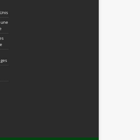
-Unis
t une
e
es
re
ages