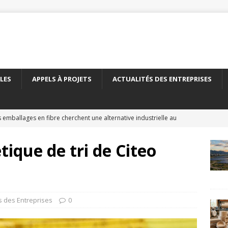
LES
APPELS À PROJETS
ACTUALITÉS DES ENTREPRISES
 emballages en fibre cherchent une alternative industrielle au
ERNATIONAL
tique de tri de Citeo
 nouveau carton recyclé étend les débouchés de l’emballage
TÉS DES ENTREPRISES
yClass franchit le cap des 500 essais de recyclabilité des
s des Entreprises
0
LITÉS DES ENTREPRISES
elles encadre le recyclage chimique des bouteilles en PET
À