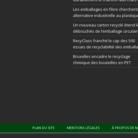
Les emballages en fibre cherchen
alternative industrielle au plastiqu
Un nouveau carton recyclé étend l
débouchés de l’emballage circulai
RecyClass franchit le cap des 500
essais de recyclabilité des emball
Bruxelles encadre le recyclage
chimique des bouteilles en PET
PLAN DU SITE
MENTIONS LÉGALES
À PROPOS DE 