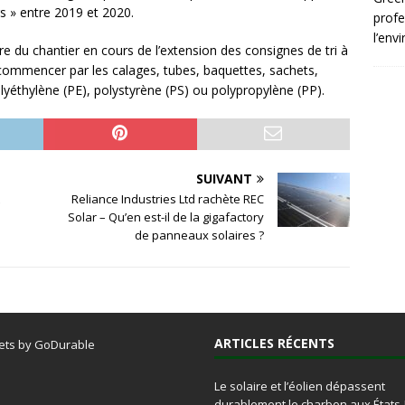
s » entre 2019 et 2020.
profe
l’env
re du chantier en cours de l’extension des consignes de tri à
 commencer par les calages, tubes, baquettes, sachets,
olyéthylène (PE), polystyrène (PS) ou polypropylène (PP).
SUIVANT
Reliance Industries Ltd rachète REC
Solar – Qu’en est-il de la gigafactory
de panneaux solaires ?
ARTICLES RÉCENTS
ets by GoDurable
Le solaire et l’éolien dépassent
durablement le charbon aux États