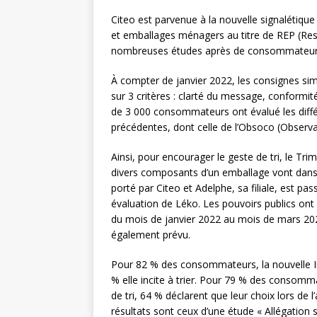
Citeo est parvenue à la nouvelle signalétique 
et emballages ménagers au titre de REP (Resp
nombreuses études après de consommateurs af
À compter de janvier 2022, les consignes simp
sur 3 critères : clarté du message, conformit
de 3 000 consommateurs ont évalué les différ
précédentes, dont celle de l’Obsoco (Observ
Ainsi, pour encourager le geste de tri, le Tri
divers composants d’un emballage vont dans u
porté par Citeo et Adelphe, sa filiale, est p
évaluation de Léko. Les pouvoirs publics ont
du mois de janvier 2022 au mois de mars 20
également prévu.
Pour 82 % des consommateurs, la nouvelle Inf
% elle incite à trier. Pour 79 % des consomma
de tri, 64 % déclarent que leur choix lors de l
résultats sont ceux d’une étude « Allégation 