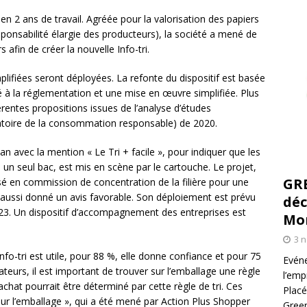
en 2 ans de travail. Agréée pour la valorisation des papiers
onsabilité élargie des producteurs), la société a mené de
in de créer la nouvelle Info-tri.
lifiées seront déployées. La refonte du dispositif est basée
é à la réglementation et une mise en œuvre simplifiée. Plus
entes propositions issues de l’analyse d’études
atoire de la consommation responsable) de 2020.
man avec la mention « Le Tri + facile », pour indiquer que les
n seul bac, est mis en scène par le cartouche. Le projet,
GR
assé en commission de concentration de la filière pour une
 aussi donné un avis favorable. Son déploiement est prévu
déc
23. Un dispositif d’accompagnement des entreprises est
Mo
3 
o-tri est utile, pour 88 %, elle donne confiance et pour 75
Evéne
teurs, il est important de trouver sur l’emballage une règle
l’emp
’achat pourrait être déterminé par cette règle de tri. Ces
Placé
sur l’emballage », qui a été mené par Action Plus Shopper
Green