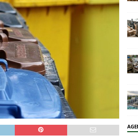
olaire et l’éolien dépassent durablement le charbon aux États-Unis
AL
AGE