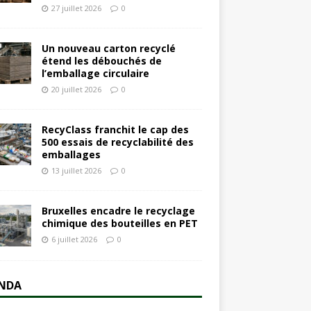
27 juillet 2026
0
Un nouveau carton recyclé
étend les débouchés de
l’emballage circulaire
20 juillet 2026
0
RecyClass franchit le cap des
500 essais de recyclabilité des
emballages
13 juillet 2026
0
Bruxelles encadre le recyclage
chimique des bouteilles en PET
6 juillet 2026
0
NDA