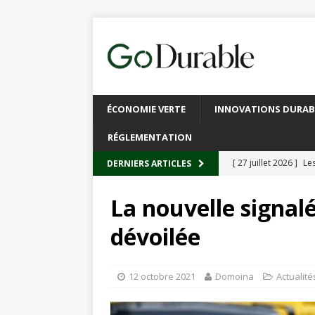
ÉCONOMIE VERTE
INNOVATIONS DURAB
RÉGLEMENTATION
[ 27 juillet 2026 ]
Les
DERNIERS ARTICLES
plastique
À L’INT
La nouvelle signalé
[ 20 juillet 2026 ]
Un
dévoilée
circulaire
ACTUALI
[ 13 juillet 2026 ]
Rec
12 octobre 2021
Domoina
Actualité
emballages
ACTUA
[ 6 juillet 2026 ]
Brux