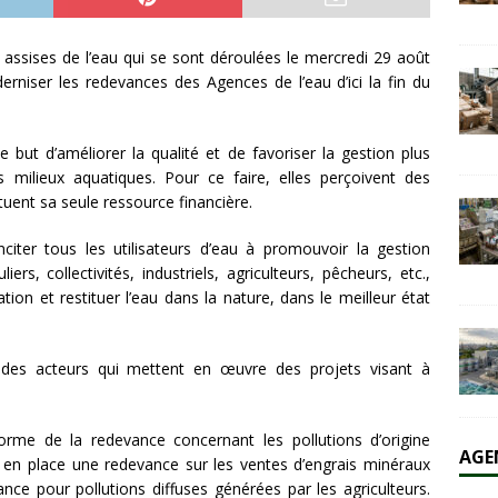
 assises de l’eau qui se sont déroulées le mercredi 29 août
olaire et l’éolien dépassent durablement le charbon aux États-Unis
niser les redevances des Agences de l’eau d’ici la fin du
AL
 but d’améliorer la qualité et de favoriser la gestion plus
es milieux aquatiques. Pour ce faire, elles perçoivent des
tuent sa seule ressource financière.
nciter tous les utilisateurs d’eau à promouvoir la gestion
ers, collectivités, industriels, agriculteurs, pêcheurs, etc.,
tion et restituer l’eau dans la nature, dans le meilleur état
 des acteurs qui mettent en œuvre des projets visant à
éforme de la redevance concernant les pollutions d’origine
AGE
 en place une redevance sur les ventes d’engrais minéraux
nce pour pollutions diffuses générées par les agriculteurs.