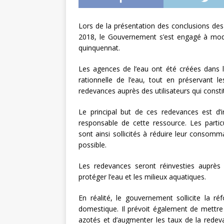
L’INTERNATIONAL
Lors de la présentation des conclusions des
[ 3 août 2026 ]
Le s
2018, le Gouvernement s’est engagé à moder
À L’INTERNATION
quinquennat.
Les agences de l’eau ont été créées dans le
rationnelle de l’eau, tout en préservant l
redevances auprès des utilisateurs qui consti
Le principal but de ces redevances est d’i
responsable de cette ressource. Les particuli
sont ainsi sollicités à réduire leur consomma
possible.
Les redevances seront réinvesties auprès
protéger l’eau et les milieux aquatiques.
En réalité, le gouvernement sollicite la r
domestique. Il prévoit également de mettre
azotés et d’augmenter les taux de la redeva