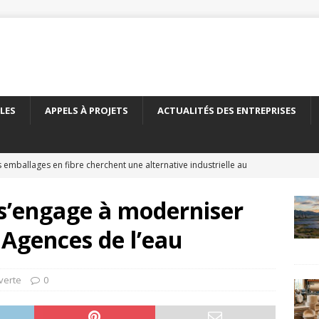
LES
APPELS À PROJETS
ACTUALITÉS DES ENTREPRISES
 emballages en fibre cherchent une alternative industrielle au
ERNATIONAL
’engage à moderniser
 nouveau carton recyclé étend les débouchés de l’emballage
 Agences de l’eau
TÉS DES ENTREPRISES
yClass franchit le cap des 500 essais de recyclabilité des
verte
0
LITÉS DES ENTREPRISES
elles encadre le recyclage chimique des bouteilles en PET
À