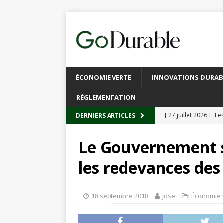
ÉCONOMIE VERTE
INNOVATIONS DURAB
RÉGLEMENTATION
[ 27 juillet 2026 ]
Les
DERNIERS ARTICLES
plastique
À L’INT
Le Gouvernement s
[ 20 juillet 2026 ]
Un
les redevances des
circulaire
ACTUALI
[ 13 juillet 2026 ]
Rec
18 septembre 2018
Jose
Économie 
emballages
ACTUA
[ 6 juillet 2026 ]
Brux