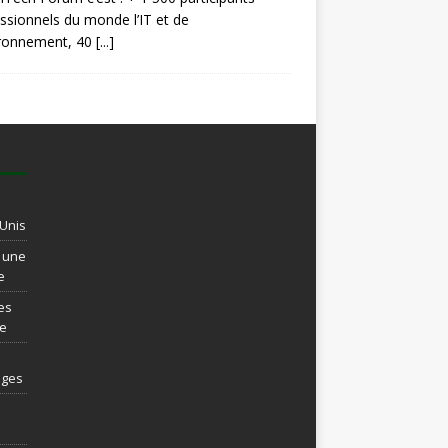
ssionnels du monde l’IT et de
ironnement, 40
[...]
-Unis
t une
e
es
re
ages