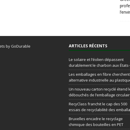
profe
l’env
ARTICLES RÉCENTS
ets by GoDurable
Le solaire et l’éolien dépassent
durablement le charbon aux États
Les emballages en fibre cherchen
alternative industrielle au plastiqu
Un nouveau carton recyclé étend l
débouchés de l’emballage circulai
RecyClass franchit le cap des 500
essais de recyclabilité des emball
Bruxelles encadre le recyclage
chimique des bouteilles en PET