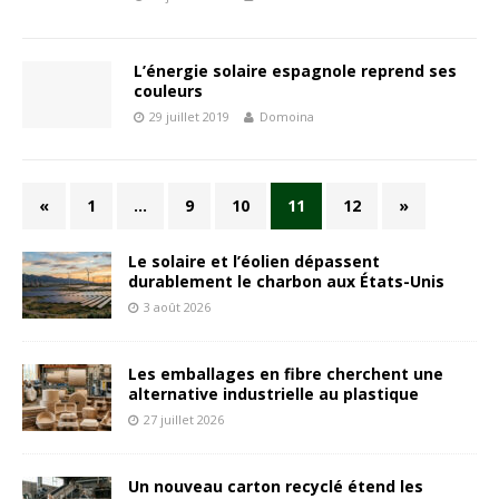
L’énergie solaire espagnole reprend ses
couleurs
29 juillet 2019
Domoina
«
1
…
9
10
11
12
»
Le solaire et l’éolien dépassent
durablement le charbon aux États-Unis
3 août 2026
Les emballages en fibre cherchent une
alternative industrielle au plastique
27 juillet 2026
Un nouveau carton recyclé étend les