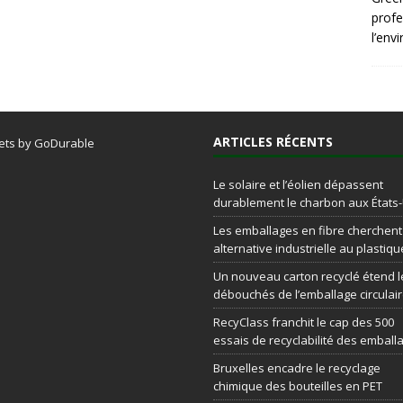
profe
l’env
ARTICLES RÉCENTS
ets by GoDurable
Le solaire et l’éolien dépassent
durablement le charbon aux États
Les emballages en fibre cherchen
alternative industrielle au plastiqu
Un nouveau carton recyclé étend l
débouchés de l’emballage circulai
RecyClass franchit le cap des 500
essais de recyclabilité des emball
Bruxelles encadre le recyclage
chimique des bouteilles en PET