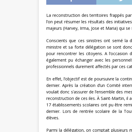
L’INTERNATIONAL
La reconstruction des territoires frappés p
[ 3 août 2026 ]
Le s
l’on peut résumer les résultats des initiativ
À L’INTERNATION
majeurs (Harvey, Irma, Jose et Maria) qui se 
Conscients que ces sinistres ont semé la d
ministre et sa forte délégation se sont donc
pour rencontrer les citoyens. A l’occasion d
également pu échanger avec les personnels 
professionnels durement affectés par ces ca
En effet, l’objectif est de poursuivre la con
dernier. Après la création d’un Comité inter
voulait donc s’assurer de l’ensemble des me
reconstruction de ces iles. À Saint-Martin, il 
17 établissements scolaires ont pu être remi
dernier. Lors de rentrée scolaire de la To
élèves.
Parmi la délégation, on comptait plusieurs mi