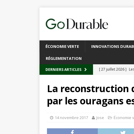
ÉCONOMIE VERTE
INNOVATIONS DURAB
RÉGLEMENTATION
[ 27 juillet 2026 ]
Les
DERNIERS ARTICLES
plastique
À L’INT
La reconstruction d
[ 20 juillet 2026 ]
Un
par les ouragans 
circulaire
ACTUALI
[ 13 juillet 2026 ]
Rec
14 novembre 2017
Jose
Économie v
emballages
ACTUA
[ 6 juillet 2026 ]
Brux