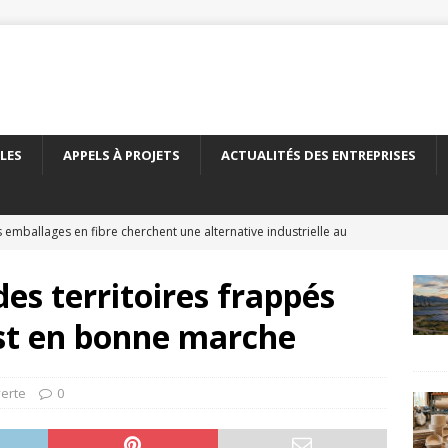
LES
APPELS À PROJETS
ACTUALITÉS DES ENTREPRISES
 emballages en fibre cherchent une alternative industrielle au
ERNATIONAL
es territoires frappés
 nouveau carton recyclé étend les débouchés de l’emballage
est en bonne marche
TÉS DES ENTREPRISES
yClass franchit le cap des 500 essais de recyclabilité des
erte
0
LITÉS DES ENTREPRISES
elles encadre le recyclage chimique des bouteilles en PET
À