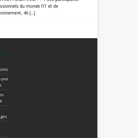
ssionnels du monde l’IT et de
ironnement, 40
[...]
-Unis
t une
e
es
re
ages