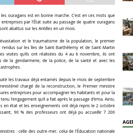
ar les ouragans est en bonne marche. C’est en ces mots que
olaire et l’éolien dépassent durablement le charbon aux États-Unis
es entreprises par l’État suite au passage de quatre ouragans
AL
sont abattus sur les Antilles en un mois.
évastation et le traumatisme de la population, le premier
 rendus sur les îles de Saint-Barthélemy et de Saint-Martin
es visites qu’ils ont réalisées du 4 au 6 novembre, ils ont
de la gendarmerie, de la police, de la santé et avec les
tastrophes.
tinuité les travaux déjà entamés depuis le mois de septembre
ministériel chargé de la reconstruction, le Premier ministre
sures entreprises pour accompagner les habitants et pour la
a tenu l’engagement qu’il a fait après le passage d’Irma. Ainsi,
s en état et les enseignements ont déjà repris le 2 octobre
ussaint, 90 % des professeurs ont déjà pu accueillir 7 200
AGE
nistres : celle des outre-mer, celui de l’Éducation nationale