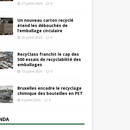
27 juillet 2026
0
Un nouveau carton recyclé
étend les débouchés de
l’emballage circulaire
20 juillet 2026
0
RecyClass franchit le cap des
500 essais de recyclabilité des
emballages
13 juillet 2026
0
Bruxelles encadre le recyclage
chimique des bouteilles en PET
6 juillet 2026
0
NDA