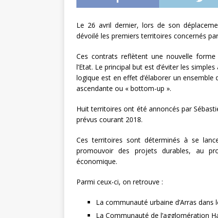
L’INTERNATIONAL
Le 26 avril dernier, lors de son déplaceme
[ 3 août 2026 ]
Le s
dévoilé les premiers territoires concernés pa
À L’INTERNATION
Ces contrats reflètent une nouvelle forme d
l’Etat. Le principal but est d’éviter les simpl
logique est en effet d’élaborer un ensemble
ascendante ou « bottom-up ».
Huit territoires ont été annoncés par Sébast
prévus courant 2018.
Ces territoires sont déterminés à se lanc
promouvoir des projets durables, au prof
économique.
Parmi ceux-ci, on retrouve :
La communauté urbaine d’Arras dans l
La Communauté de l’agglomération H