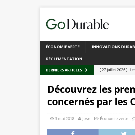
ÉCONOMIE VERTE
INNOVATIONS DURAB
RÉGLEMENTATION
[ 27 juillet 2026 ]
Les
DERNIERS ARTICLES
plastique
À L’INT
Découvrez les prem
[ 20 juillet 2026 ]
Un
concernés par les 
circulaire
ACTUALI
[ 13 juillet 2026 ]
Rec
3 mai 2018
Jose
Économie verte
emballages
ACTUA
[ 6 juillet 2026 ]
Brux