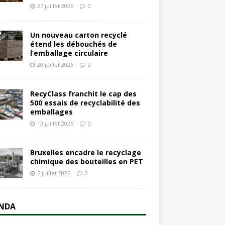
27 juillet 2026
0
Un nouveau carton recyclé
étend les débouchés de
l’emballage circulaire
20 juillet 2026
0
RecyClass franchit le cap des
500 essais de recyclabilité des
emballages
13 juillet 2026
0
Bruxelles encadre le recyclage
chimique des bouteilles en PET
6 juillet 2026
0
NDA