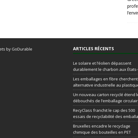
profe
l’env
ARTICLES RÉCENTS
ets by GoDurable
Le solaire et l’éolien dépassent
durablement le charbon aux États
Les emballages en fibre cherchen
alternative industrielle au plastiqu
Un nouveau carton recyclé étend l
débouchés de l’emballage circulai
RecyClass franchit le cap des 500
essais de recyclabilité des emball
Bruxelles encadre le recyclage
chimique des bouteilles en PET