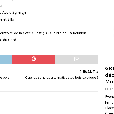
on
-Avold Synergie
et Sillo
itoire de la Côte Ouest (TCO) à l’Île de La Réunion
t du Gard
GR
SUIVANT
déc
e bois
Quelles sont les alternatives au bois exotique ?
Mo
3 
Evéne
l’emp
Placé
Green