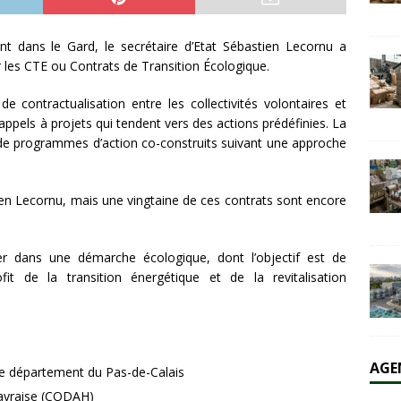
nt dans le Gard, le secrétaire d’Etat Sébastien Lecornu a
olaire et l’éolien dépassent durablement le charbon aux États-Unis
r les CTE ou Contrats de Transition Écologique.
AL
e contractualisation entre les collectivités volontaires et
es appels à projets qui tendent vers des actions prédéfinies. La
 de programmes d’action co-construits suivant une approche
ien Lecornu, mais une vingtaine de ces contrats sont encore
er dans une démarche écologique, dont l’objectif est de
it de la transition énergétique et de la revitalisation
AGE
e département du Pas-de-Calais
avraise (CODAH)