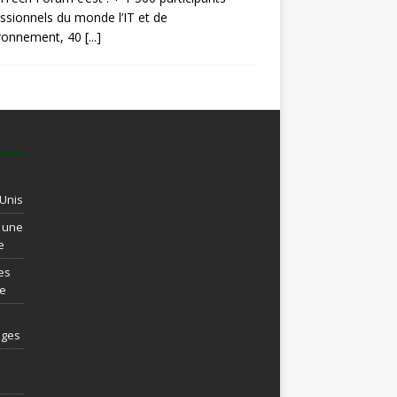
ssionnels du monde l’IT et de
ironnement, 40
[...]
-Unis
t une
e
es
re
ages