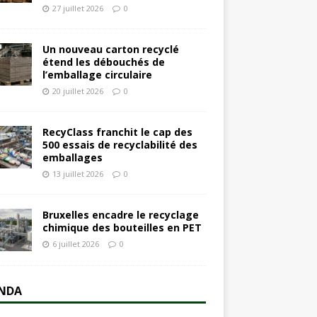
27 juillet 2026
0
Un nouveau carton recyclé
étend les débouchés de
l’emballage circulaire
20 juillet 2026
0
RecyClass franchit le cap des
500 essais de recyclabilité des
emballages
13 juillet 2026
0
Bruxelles encadre le recyclage
chimique des bouteilles en PET
6 juillet 2026
0
NDA