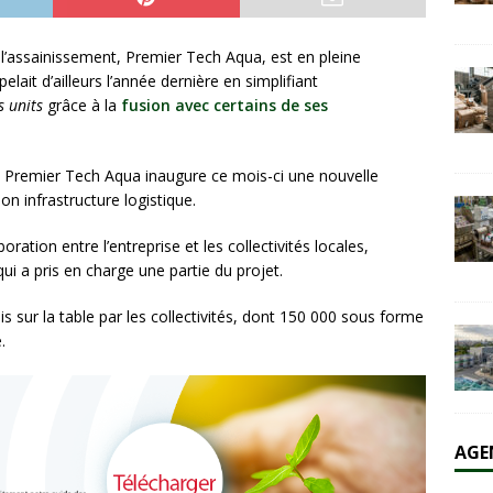
AL
e l’assainissement, Premier Tech Aqua, est en pleine
 emballages en fibre cherchent une alternative industrielle au
pelait d’ailleurs l’année dernière en simplifiant
ERNATIONAL
s units
grâce à la
fusion avec certains de ses
n, Premier Tech Aqua inaugure ce mois-ci une nouvelle
n infrastructure logistique.
oration entre l’entreprise et les collectivités locales,
ui a pris en charge une partie du projet.
s sur la table par les collectivités, dont 150 000 sous forme
.
AGE