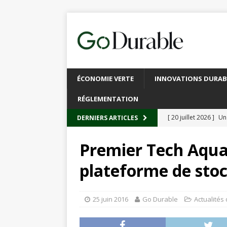
ÉCONOMIE VERTE
INNOVATIONS DURAB
RÉGLEMENTATION
[ 20 juillet 2026 ]
Un
DERNIERS ARTICLES
circulaire
ACTUALI
Premier Tech Aqua
[ 13 juillet 2026 ]
Rec
plateforme de sto
emballages
ACTUA
[ 6 juillet 2026 ]
Brux
25 juin 2016
Go Durable
Actualités
L’INTERNATIONAL
[ 3 août 2026 ]
Le s