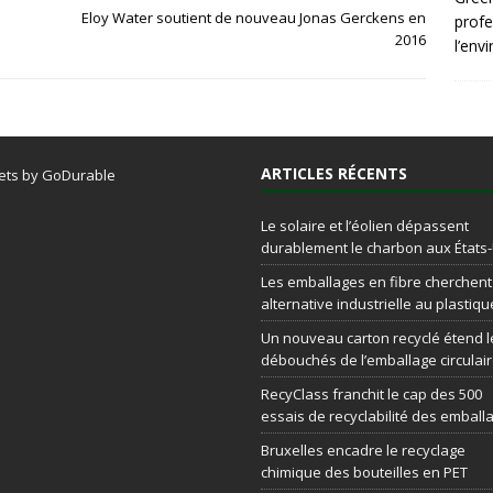
Eloy Water soutient de nouveau Jonas Gerckens en
profe
2016
l’env
ARTICLES RÉCENTS
ets by GoDurable
Le solaire et l’éolien dépassent
durablement le charbon aux États
Les emballages en fibre cherchen
alternative industrielle au plastiqu
Un nouveau carton recyclé étend l
débouchés de l’emballage circulai
RecyClass franchit le cap des 500
essais de recyclabilité des emball
Bruxelles encadre le recyclage
chimique des bouteilles en PET