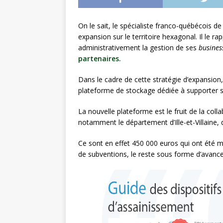
À L’INTERNATION
On le sait, le spécialiste franco-québécois d
[ 27 juillet 2026 ]
Les
expansion sur le territoire hexagonal. Il le rap
plastique
À L’INT
administrativement la gestion de ses
busines
partenaires.
Dans le cadre de cette stratégie d’expansio
plateforme de stockage dédiée à supporter so
La nouvelle plateforme est le fruit de la collab
notamment le département d’Ille-et-Villaine, q
Ce sont en effet 450 000 euros qui ont été mi
de subventions, le reste sous forme d’avance