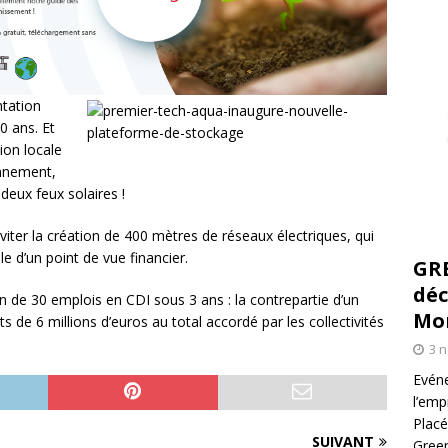
tation
0 ans. Et
tion locale
onnement,
deux feux solaires !
éviter la création de 400 mètres de réseaux électriques, qui
le d’un point de vue financier.
GR
déc
on de 30 emplois en CDI sous 3 ans : la contrepartie d’un
Mo
e 6 millions d’euros au total accordé par les collectivités
3 
Evéne
l’emp
Placé
SUIVANT
Green