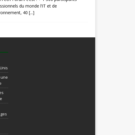
ssionnels du monde l’IT et de
ironnement, 40
[...]
-Unis
t une
e
es
re
ages