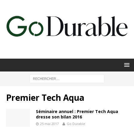
Premier Tech Aqua
Séminaire annuel : Premier Tech Aqua
dresse son bilan 2016
25 mai 2017
Go Durable