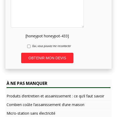
[honeypot honeypot-433]
Oui, vous pouvez me recontacter
A
l
t
À NE PAS MANQUER
e
r
n
Produits d’entretien et assainissement : ce qu’il faut savoir
a
Combien coûte l’assainissement d’une maison
t
i
Micro-station sans électricité