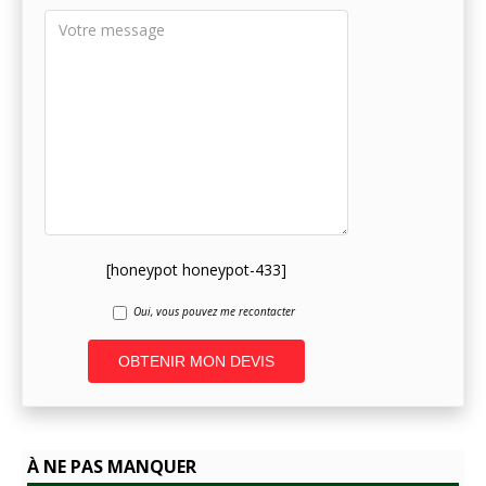
[honeypot honeypot-433]
Oui, vous pouvez me recontacter
A
l
t
À NE PAS MANQUER
e