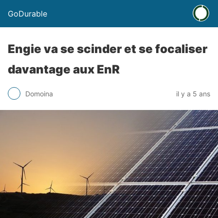
GoDurable
Engie va se scinder et se focaliser
davantage aux EnR
Domoina
il y a 5 ans