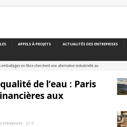
LES
APPELS À PROJETS
ACTUALITÉS DES ENTREPRISES
 emballages en fibre cherchent une alternative industrielle au
ERNATIONAL
qualité de l’eau : Paris
 nouveau carton recyclé étend les débouchés de l’emballage
financières aux
TÉS DES ENTREPRISES
yClass franchit le cap des 500 essais de recyclabilité des
LITÉS DES ENTREPRISES
es Entreprises
0
elles encadre le recyclage chimique des bouteilles en PET
À