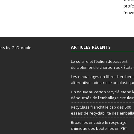
profe
l’env
ARTICLES RÉCENTS
ets by GoDurable
Le solaire et l’éolien dépassent
durablement le charbon aux États
Les emballages en fibre cherchen
alternative industrielle au plastiqu
Un nouveau carton recyclé étend l
débouchés de l’emballage circulai
RecyClass franchit le cap des 500
essais de recyclabilité des emball
Bruxelles encadre le recyclage
chimique des bouteilles en PET