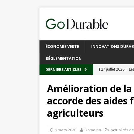
ÉCONOMIE VERTE
INNOVATIONS DURAB
RÉGLEMENTATION
[ 27 juillet 2026 ]
Les
DERNIERS ARTICLES
plastique
À L’INT
Amélioration de la 
[ 20 juillet 2026 ]
Un
accorde des aides 
circulaire
ACTUALI
agriculteurs
[ 13 juillet 2026 ]
Rec
emballages
ACTUA
6 mars 2020
Domoina
Actualités d
[ 6 juillet 2026 ]
Brux