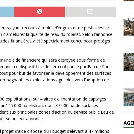
olaire et l’éolien dépassent durablement le charbon aux États-Unis
AL
lteurs ayant recours à moins d’engrais et de pesticides se
n d’améliorer la qualité de l’eau du robinet. Selon l’annonce
 d’aides financières a été spécialement conçu pour protéger
oir une aide financière qui sera octroyée sous forme de
enne, ce dispositif d’aide sera cofinancé par Eau de Paris
urtout pour but de favoriser le développement des surfaces
ccompagnant les exploitations agricoles vers l’adoption de
0 exploitations, sur 4 aires d’alimentation de captages
sur 146 000 ha environ, dont 87 000 ha de surfaces
ondent aux principales zones d’action du service public Eau de
au, selon leur annonce.
AGE
 projet d’aide dispose d’un budget s’élevant à 47 millions