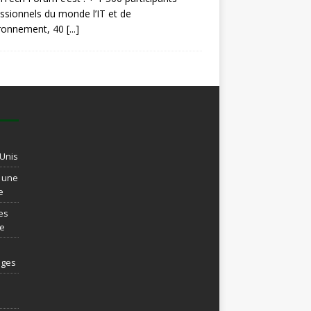
ssionnels du monde l’IT et de
ironnement, 40
[...]
-Unis
t une
e
es
re
ages