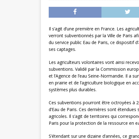
L’INTERNATIONAL
[ 3 août 2026 ]
Le s
À L’INTERNATION
Il s’agit d’une première en France. Les agricu
verront subventionnés par la Ville de Paris afi
du service public Eau de Paris, ce dispositif
ses captages.
Les agriculteurs volontaires vont ainsi recev
subventions. Validé par la Commission europé
et l’Agence de l’eau Seine-Normandie. Il a s
en prairie et de l’agriculture biologique en a
systèmes plus durables.
Ces subventions pourront être octroyées à 20
d’Eau de Paris. Ces dernières sont étendues 
agricoles. Il s’agit de territoires qui corresp
Paris pour la protection de la ressource en e
S’étendant sur une dizaine d’années, ce grand