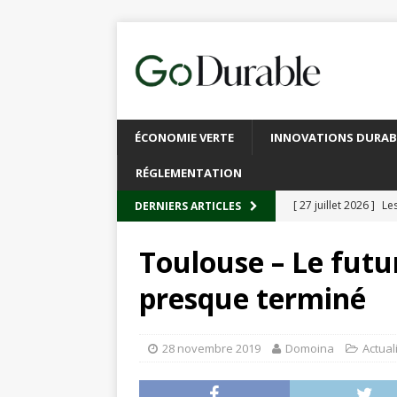
ÉCONOMIE VERTE
INNOVATIONS DURAB
RÉGLEMENTATION
[ 27 juillet 2026 ]
Les
DERNIERS ARTICLES
plastique
À L’INT
Toulouse – Le futu
[ 20 juillet 2026 ]
Un
presque terminé
circulaire
ACTUALI
[ 13 juillet 2026 ]
Rec
28 novembre 2019
Domoina
Actual
emballages
ACTUA
[ 6 juillet 2026 ]
Brux