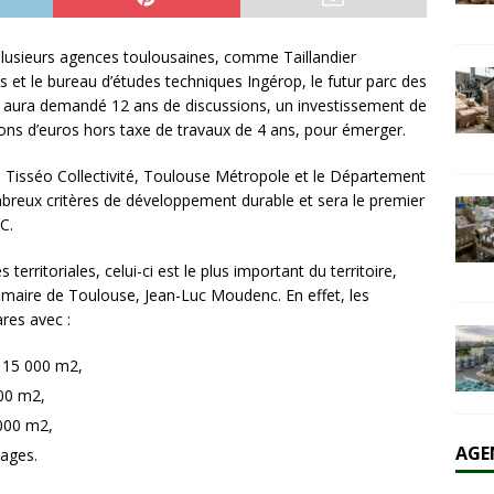
lusieurs agences toulousaines, comme Taillandier
olaire et l’éolien dépassent durablement le charbon aux États-Unis
és et le bureau d’études techniques Ingérop, le futur parc des
AL
aura demandé 12 ans de discussions, un investissement de
ions d’euros hors taxe de travaux de 4 ans, pour émerger.
, Tisséo Collectivité, Toulouse Métropole et le Département
reux critères de développement durable et sera le premier
C.
 territoriales, celui-ci est le plus important du territoire,
 maire de Toulouse, Jean-Luc Moudenc. En effet, les
res avec :
 15 000 m2,
000 m2,
 000 m2,
AGE
tages.