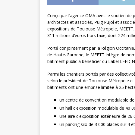
L’INTERNATIONAL
Conçu par l’agence OMA avec le soutien de p
[ 3 août 2026 ]
Le s
architectes et associés, Puig Pujol et associ
À L’INTERNATION
expositions de Toulouse Métropole, MEETT, 
311 millions d’euros hors taxe, dont 224 mill
Porté conjointement par la Région Occitanie
de Haute-Garonne, le MEETT intègre de nomb
bâtiment public à bénéficier du Label LEED N
Parmi les chantiers portés par des collectivités
selon le président de Toulouse Métropole et
bâtiments ont une emprise limitée à 25 hecta
un centre de convention modulable de
un hall d’exposition modulable de 40 
une aire d’exposition extérieure de 26
un parking silo de 3 000 places sur 4 é