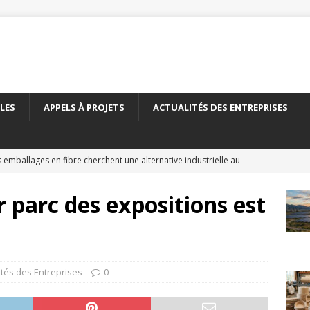
LES
APPELS À PROJETS
ACTUALITÉS DES ENTREPRISES
 emballages en fibre cherchent une alternative industrielle au
ERNATIONAL
r parc des expositions est
 nouveau carton recyclé étend les débouchés de l’emballage
TÉS DES ENTREPRISES
yClass franchit le cap des 500 essais de recyclabilité des
ités des Entreprises
0
LITÉS DES ENTREPRISES
elles encadre le recyclage chimique des bouteilles en PET
À