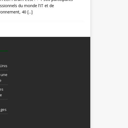
ssionnels du monde l’IT et de
ironnement, 40
[...]
-Unis
t une
e
es
re
ages