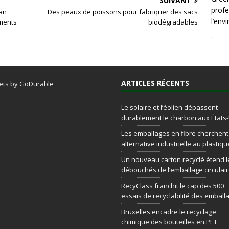
SUIVANT
profe
man
Des peaux de poissons pour fabriquer des sacs
l’env
iments
biodégradables
ARTICLES RÉCENTS
ets by GoDurable
Le solaire et l’éolien dépassent
durablement le charbon aux États
Les emballages en fibre cherchen
alternative industrielle au plastiqu
Un nouveau carton recyclé étend l
débouchés de l’emballage circulai
RecyClass franchit le cap des 500
essais de recyclabilité des emball
Bruxelles encadre le recyclage
chimique des bouteilles en PET