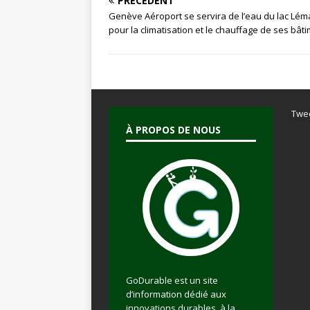
PRÉCÉDENT
Genève Aéroport se servira de l’eau du lac Lé
pour la climatisation et le chauffage de ses bât
Twe
À PROPOS DE NOUS
GoDurable est un site
d’information dédié aux
innovations durables, à la