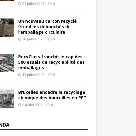
27 juillet 2026
0
Un nouveau carton recyclé
étend les débouchés de
l’emballage circulaire
20 juillet 2026
0
RecyClass franchit le cap des
500 essais de recyclabilité des
emballages
13 juillet 2026
0
Bruxelles encadre le recyclage
chimique des bouteilles en PET
6 juillet 2026
0
NDA