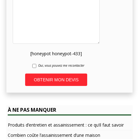
[honeypot honeypot-433]
Oui, vous pouvez me recontacter
A
l
t
À NE PAS MANQUER
e
r
n
Produits d’entretien et assainissement : ce qu’il faut savoir
a
Combien coûte l’assainissement d’une maison
t