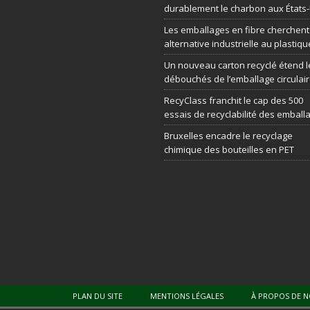
durablement le charbon aux États
Les emballages en fibre cherchen
alternative industrielle au plastiqu
Un nouveau carton recyclé étend l
débouchés de l’emballage circulai
RecyClass franchit le cap des 500
essais de recyclabilité des emball
Bruxelles encadre le recyclage
chimique des bouteilles en PET
PLAN DU SITE
MENTIONS LÉGALES
À PROPOS DE 