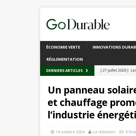
ÉCONOMIE VERTE
INNOVATIONS DURAB
RÉGLEMENTATION
[ 27 juillet 2026 ]
Les
DERNIERS ARTICLES
plastique
À L’INT
Un panneau solaire
[ 20 juillet 2026 ]
Un
et chauffage prom
circulaire
ACTUALI
l’industrie énergét
[ 13 juillet 2026 ]
Rec
emballages
ACTUA
14 octobre 2024
La rédaction
À l’in
[ 6 juillet 2026 ]
Brux