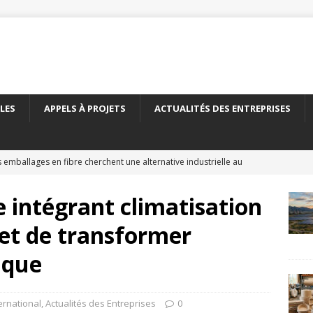
LES
APPELS À PROJETS
ACTUALITÉS DES ENTREPRISES
 emballages en fibre cherchent une alternative industrielle au
ERNATIONAL
 intégrant climatisation
 nouveau carton recyclé étend les débouchés de l’emballage
et de transformer
TÉS DES ENTREPRISES
ique
yClass franchit le cap des 500 essais de recyclabilité des
LITÉS DES ENTREPRISES
ternational
,
Actualités des Entreprises
0
elles encadre le recyclage chimique des bouteilles en PET
À