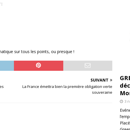
 :
matique sur tous les points, ou presque !
GR
SUIVANT
déc
des
La France émettra bien la première obligation verte
Mo
souveraine
3 
Evéne
l’emp
Placé
Green