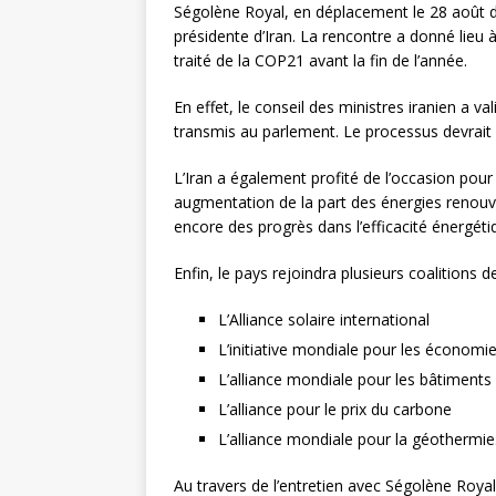
Ségolène Royal, en déplacement le 28 août 
L’INTERNATIONAL
présidente d’Iran. La rencontre a donné lieu à 
traité de la COP21 avant la fin de l’année.
[ 3 août 2026 ]
Le s
À L’INTERNATION
En effet, le conseil des ministres iranien a val
transmis au parlement. Le processus devrait 
L’Iran a également profité de l’occasion pour
augmentation de la part des énergies renouve
encore des progrès dans l’efficacité énergéti
Enfin, le pays rejoindra plusieurs coalitions
L’Alliance solaire international
L’initiative mondiale pour les économi
L’alliance mondiale pour les bâtiments 
L’alliance pour le prix du carbone
L’alliance mondiale pour la géothermie
Au travers de l’entretien avec Ségolène Royal,