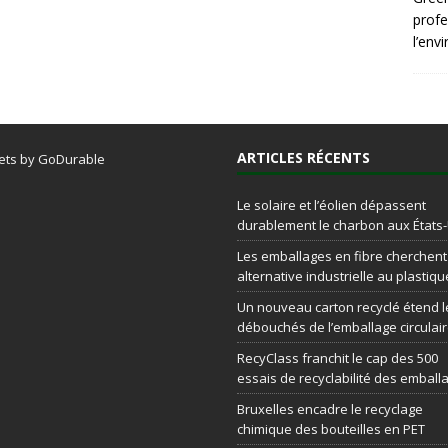
profe
l’env
ARTICLES RÉCENTS
ets by GoDurable
Le solaire et l’éolien dépassent
durablement le charbon aux États
Les emballages en fibre cherchen
alternative industrielle au plastiqu
Un nouveau carton recyclé étend l
débouchés de l’emballage circulai
RecyClass franchit le cap des 500
essais de recyclabilité des emball
Bruxelles encadre le recyclage
chimique des bouteilles en PET