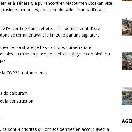
dernier à Téhéran, a pu rencontrer Masoumeh Ebtekar, vice-
plusieurs annonces, dont une de taille : l’Iran ratifiera le
olaire et l’éolien dépassent durablement le charbon aux États-Unis
AL
idé l’Accord de Paris cet été, et ce dernier vient d’être
donc se terminer avant la fin 2016 par une signature.
 dévoiler sa stratégie bas-carbone, qui verra une
lables, la mise en place de centrales à cycle combiné, ou
que.
 de la COP21, notamment :
es de carburant
et la construction
.
AGE
 ce sont 4 priorités qui ont été définies en accord avec la