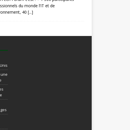
ssionnels du monde l’IT et de
ironnement, 40
[...]
-Unis
t une
e
es
re
ages