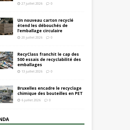
27 juillet 2026
0
Un nouveau carton recyclé
étend les débouchés de
l’emballage circulaire
20 juillet 2026
0
RecyClass franchit le cap des
500 essais de recyclabilité des
emballages
13 juillet 2026
0
Bruxelles encadre le recyclage
chimique des bouteilles en PET
6 juillet 2026
0
NDA