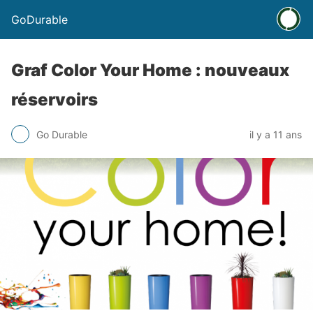
GoDurable
Graf Color Your Home : nouveaux
réservoirs
Go Durable
il y a 11 ans