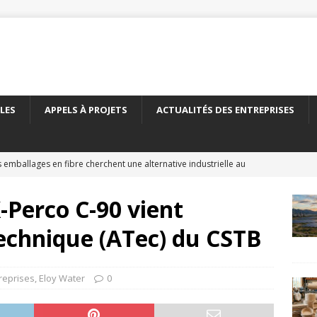
LES
APPELS À PROJETS
ACTUALITÉS DES ENTREPRISES
 emballages en fibre cherchent une alternative industrielle au
ERNATIONAL
-Perco C-90 vient
 nouveau carton recyclé étend les débouchés de l’emballage
technique (ATec) du CSTB
TÉS DES ENTREPRISES
yClass franchit le cap des 500 essais de recyclabilité des
treprises
,
Eloy Water
0
LITÉS DES ENTREPRISES
elles encadre le recyclage chimique des bouteilles en PET
À