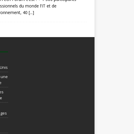
ssionnels du monde l’IT et de
ironnement, 40
[...]
-Unis
t une
e
es
re
ages