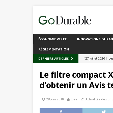
ÉCONOMIE VERTE
INNOVATIONS DURAB
RÉGLEMENTATION
[ 27 juillet 2026 ]
Les
DERNIERS ARTICLES
plastique
À L’INT
Le filtre compact X
[ 20 juillet 2026 ]
Un
d’obtenir un Avis 
circulaire
ACTUALI
[ 13 juillet 2026 ]
Rec
28 juin 2018
Jose
Actualités des En
emballages
ACTUA
[ 6 juillet 2026 ]
Brux