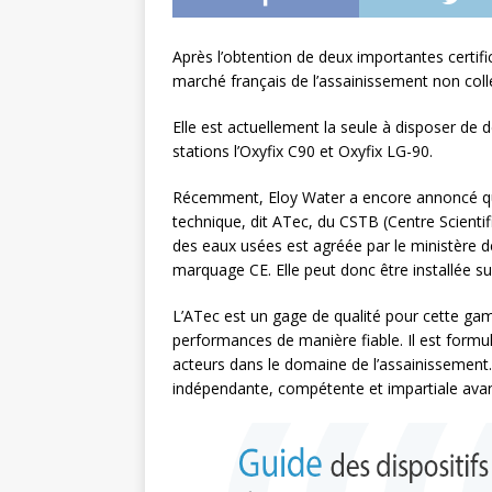
L’INTERNATIONAL
Après l’obtention de deux importantes certific
[ 3 août 2026 ]
Le s
marché français de l’assainissement non colle
À L’INTERNATION
Elle est actuellement la seule à disposer de 
stations l’Oxyfix C90 et Oxyfix LG-90.
Récemment, Eloy Water a encore annoncé que 
technique, dit ATec, du CSTB (Centre Scientif
des eaux usées est agréée par le ministère de 
marquage CE. Elle peut donc être installée sur 
L’ATec est un gage de qualité pour cette gam
performances de manière fiable. Il est formu
acteurs dans le domaine de l’assainissemen
indépendante, compétente et impartiale avant 