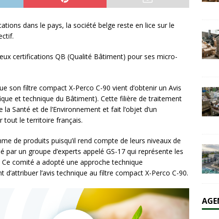
ations dans le pays, la société belge reste en lice sur le
olaire et l’éolien dépassent durablement le charbon aux États-Unis
ctif.
AL
deux certifications QB (Qualité Bâtiment) pour ses micro-
son filtre compact X-Perco C-90 vient d’obtenir un Avis
ique et technique du Bâtiment). Cette filière de traitement
la Santé et de l’Environnement et fait l’objet d’un
tout le territoire français.
me de produits puisqu’il rend compte de leurs niveaux de
lé par un groupe d’experts appelé GS-17 qui représente les
t. Ce comité a adopté une approche technique
d’attribuer l’avis technique au filtre compact X-Perco C-90.
AGE