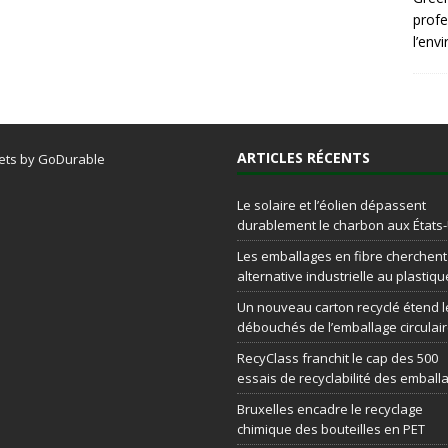
profe
l’env
ARTICLES RÉCENTS
ets by GoDurable
Le solaire et l’éolien dépassent
durablement le charbon aux États
Les emballages en fibre cherchen
alternative industrielle au plastiqu
Un nouveau carton recyclé étend l
débouchés de l’emballage circulai
RecyClass franchit le cap des 500
essais de recyclabilité des emball
Bruxelles encadre le recyclage
chimique des bouteilles en PET