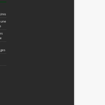
-Unis
t une
e
es
re
ages