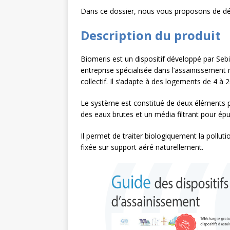
Dans ce dossier, nous vous proposons de déc
L’INTERNATIONAL
[ 3 août 2026 ]
Le s
Description du produit
À L’INTERNATION
Biomeris est un dispositif développé par Seb
entreprise spécialisée dans l’assainissement
collectif. Il s’adapte à des logements de 4 à 
Le système est constitué de deux éléments p
des eaux brutes et un média filtrant pour épu
Il permet de traiter biologiquement la pollu
fixée sur support aéré naturellement.