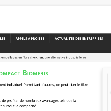
LES
APPELS À PROJETS
ACTUALITÉS DES ENTREPRISES
 emballages en fibre cherchent une alternative industrielle au
ERNATIONAL
compact Biomeris
 nouveau carton recyclé étend les débouchés de l’emballage
TÉS DES ENTREPRISES
ent individuel. Parmi tant d’autres, on peut citer le filtre
yClass franchit le cap des 500 essais de recyclabilité des
LITÉS DES ENTREPRISES
 de profiter de nombreux avantages tels que la
t surtout la compacité.
elles encadre le recyclage chimique des bouteilles en PET
À