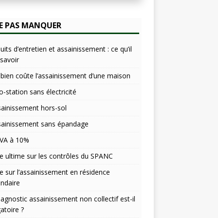
l
t
E PAS MANQUER
e
r
n
uits d’entretien et assainissement : ce qu’il
a
 savoir
t
ien coûte l’assainissement d’une maison
i
v
o-station sans électricité
e
sainissement hors-sol
:
sainissement sans épandage
VA à 10%
e ultime sur les contrôles du SPANC
e sur l’assainissement en résidence
ndaire
iagnostic assainissement non collectif est-il
gatoire ?