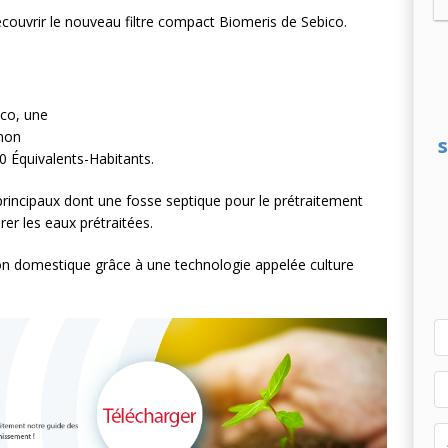
ouvrir le nouveau filtre compact Biomeris de Sebico.
olaire et l’éolien dépassent durablement le charbon aux États-Unis
AL
ico, une
 non
20 Équivalents-Habitants.
rincipaux dont une fosse septique pour le prétraitement
rer les eaux prétraitées.
tion domestique grâce à une technologie appelée culture