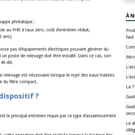
À N
nappe phréatique ;
le au Prêt à taux zéro, coût d’entretien réduit,
Prod
5 ans).
faut
Comb
ispose pas d’équipements électriques pouvant générer du
si un poste de relevage doit être installé. Dans ce cas, son
Micr
 40 dB.
L’as
e relevage est nécessaire lorsque le rejet des eaux traitées
L’as
ie du filtre compact.
La T
ispositif ?
Guid
Guid
seco
st le principal entretien requis par ce type d’assainissement
Le d
obli
 cette opération doit être réalisée lorsque la hauteur des