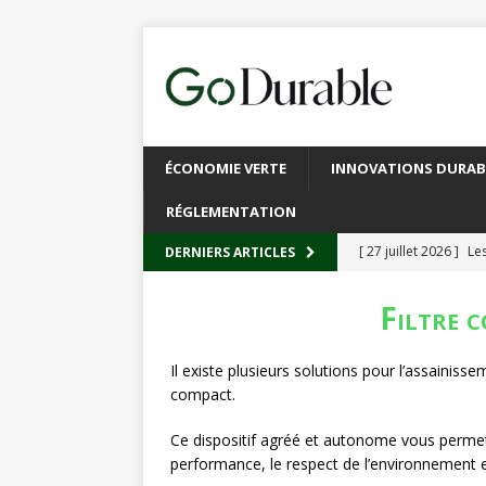
ÉCONOMIE VERTE
INNOVATIONS DURAB
RÉGLEMENTATION
[ 27 juillet 2026 ]
Les
DERNIERS ARTICLES
plastique
À L’INT
Filtre 
[ 20 juillet 2026 ]
Un
circulaire
ACTUALI
Il existe plusieurs solutions pour l’assainissem
compact.
[ 13 juillet 2026 ]
Rec
emballages
ACTUA
Ce dispositif agréé et autonome vous permet
performance, le respect de l’environnement e
[ 6 juillet 2026 ]
Brux