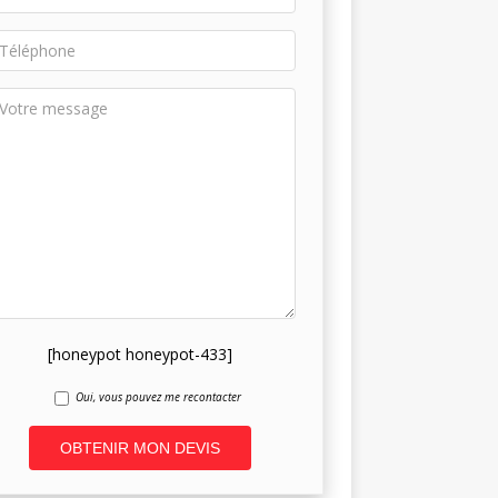
[honeypot honeypot-433]
Oui, vous pouvez me recontacter
A