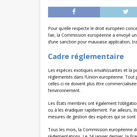
L’INTERNATIONAL
[ 3 août 2026 ]
Le s
À L’INTERNATION
Pour qu’elle respecte le droit européen conc
l’air, la Commission européenne a envoyé une 
d’une sanction pour mauvaise application, tr
Cadre réglementaire
Les espèces exotiques envahissantes et la p
réglementés dans l’Union européenne. Tout p
celles-ci ne doivent plus être commercialisé
l’environnement.
Les États membres ont également l’obligatio
ou à les éradiquer rapidement. Par ailleurs, i
mesures de gestion des espèces qui se sont d
Tous les mois, la Commission européenne dévo
réglementations. Le 24 janvier dernier, la F