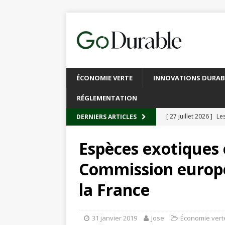
ÉCONOMIE VERTE
INNOVATIONS DURAB
RÉGLEMENTATION
[ 27 juillet 2026 ]
Les
DERNIERS ARTICLES
plastique
À L’INT
Espèces exotiques et
[ 20 juillet 2026 ]
Un
Commission europ
circulaire
ACTUALI
la France
[ 13 juillet 2026 ]
Rec
emballages
ACTUA
31 janvier 2019
Jose
Économie vert
[ 6 juillet 2026 ]
Brux