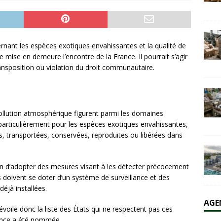
olaire et l’éolien dépassent durablement le charbon aux États-Unis
AL
ernant les espèces exotiques envahissantes et la qualité de
mise en demeure l’encontre de la France. Il pourrait s’agir
ansposition ou violation du droit communautaire.
ollution atmosphérique figurent parmi les domaines
articulièrement pour les espèces exotiques envahissantes,
es, transportées, conservées, reproduites ou libérées dans
n d’adopter des mesures visant à les détecter précocement
ls doivent se doter d’un système de surveillance et des
éjà installées.
AGE
ile donc la liste des États qui ne respectent pas ces
rance a été nommée.