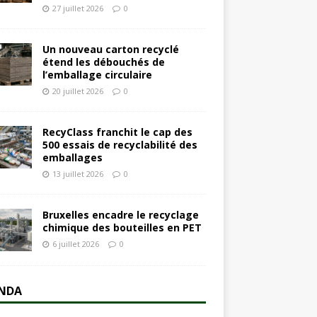
27 juillet 2026
0
Un nouveau carton recyclé
étend les débouchés de
l’emballage circulaire
20 juillet 2026
0
RecyClass franchit le cap des
500 essais de recyclabilité des
emballages
13 juillet 2026
0
Bruxelles encadre le recyclage
chimique des bouteilles en PET
6 juillet 2026
0
NDA