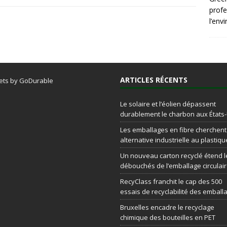
profe
l’env
ARTICLES RÉCENTS
ets by GoDurable
Le solaire et l’éolien dépassent
durablement le charbon aux États
Les emballages en fibre cherchen
alternative industrielle au plastiqu
Un nouveau carton recyclé étend l
débouchés de l’emballage circulai
RecyClass franchit le cap des 500
essais de recyclabilité des emball
Bruxelles encadre le recyclage
chimique des bouteilles en PET