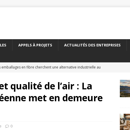
LES
APPELS À PROJETS
ACTUALITÉS DES ENTREPRISES
 emballages en fibre cherchent une alternative industrielle au
ERNATIONAL
 qualité de l’air : La
 nouveau carton recyclé étend les débouchés de l’emballage
éenne met en demeure
TÉS DES ENTREPRISES
yClass franchit le cap des 500 essais de recyclabilité des
LITÉS DES ENTREPRISES
e
0
elles encadre le recyclage chimique des bouteilles en PET
À