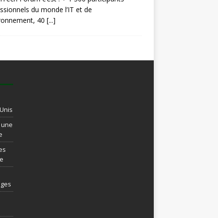
ssionnels du monde l’IT et de
ironnement, 40
[...]
-Unis
t une
e
es
re
ages