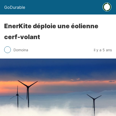
GoDurable
EnerKite déploie une éolienne
cerf-volant
Domoina
il y a 5 ans