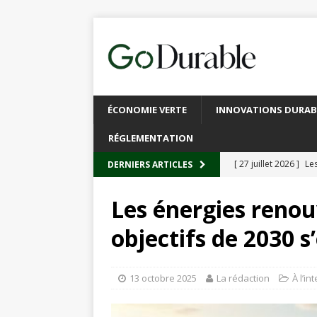
ÉCONOMIE VERTE
INNOVATIONS DURAB
RÉGLEMENTATION
[ 27 juillet 2026 ]
Les
DERNIERS ARTICLES
plastique
À L’INT
Les énergies renouv
[ 20 juillet 2026 ]
Un
objectifs de 2030 s
circulaire
ACTUALI
[ 13 juillet 2026 ]
Rec
13 octobre 2025
La rédaction
À l’in
emballages
ACTUA
[ 6 juillet 2026 ]
Brux