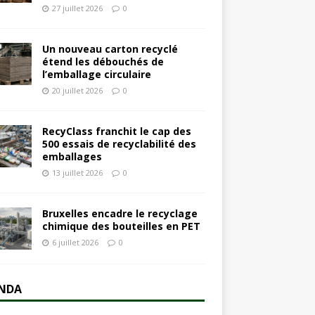
27 juillet 2026
0
Un nouveau carton recyclé
étend les débouchés de
l’emballage circulaire
20 juillet 2026
0
RecyClass franchit le cap des
500 essais de recyclabilité des
emballages
13 juillet 2026
0
Bruxelles encadre le recyclage
chimique des bouteilles en PET
6 juillet 2026
0
NDA