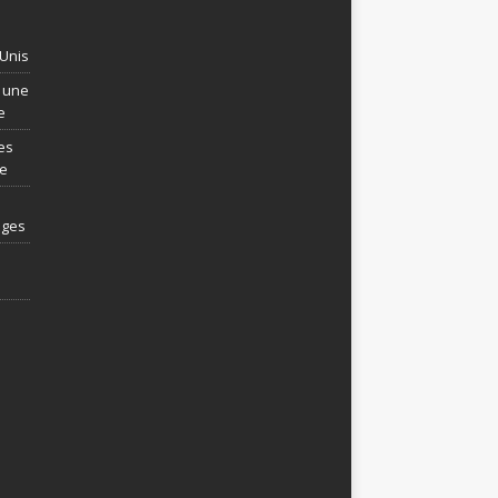
-Unis
t une
e
es
re
ages