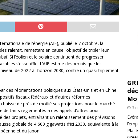
ernationale de l’énergie (AIE), publié le 7 octobre, la
 ralentit, remettant en cause l’objectif de tripler leur
baï. Si l’éolien et le solaire continuent de progresser
lables s’essouffle. L’AIE estime désormais que les
 niveau de 2022 à l’horizon 2030, contre un quasi-triplement
GR
déc
par des réorientations politiques aux États-Unis et en Chine.
positifs fiscaux fédéraux et d’autres réformes
Mo
la baisse de près de moitié ses projections pour le marché
3 
me de tarifs réglementés à des appels d’offres pour
Evéne
lité des projets, entraînant un ralentissement des prévisions
l’emp
usse globale de 4 600 gigawatts d’ici 2030, équivalente à la
Placé
opéenne et du Japon.
Green