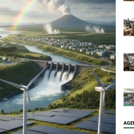
olaire et l’éolien dépassent durablement le charbon aux États-Unis
AL
AGE