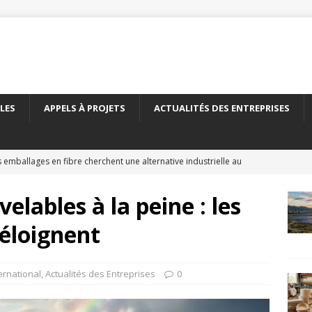
LES
APPELS À PROJETS
ACTUALITÉS DES ENTREPRISES
 emballages en fibre cherchent une alternative industrielle au
ERNATIONAL
elables à la peine : les
 nouveau carton recyclé étend les débouchés de l’emballage
’éloignent
TÉS DES ENTREPRISES
yClass franchit le cap des 500 essais de recyclabilité des
ternational
,
Actualités des Entreprises
0
LITÉS DES ENTREPRISES
elles encadre le recyclage chimique des bouteilles en PET
À