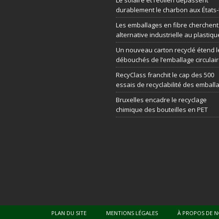
durablement le charbon aux États
Les emballages en fibre cherchen
alternative industrielle au plastiqu
Un nouveau carton recyclé étend l
débouchés de l’emballage circulai
RecyClass franchit le cap des 500
essais de recyclabilité des emball
Bruxelles encadre le recyclage
chimique des bouteilles en PET
PLAN DU SITE
MENTIONS LÉGALES
À PROPOS DE 