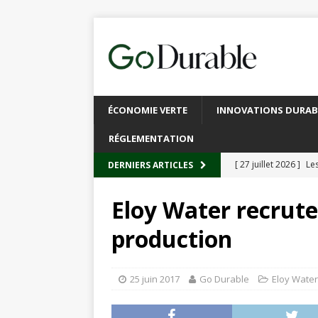
ÉCONOMIE VERTE
INNOVATIONS DURAB
RÉGLEMENTATION
[ 27 juillet 2026 ]
Les
DERNIERS ARTICLES
plastique
À L’INT
Eloy Water recrute
[ 20 juillet 2026 ]
Un
production
circulaire
ACTUALI
[ 13 juillet 2026 ]
Rec
25 juin 2017
Go Durable
Eloy Water
emballages
ACTUA
[ 6 juillet 2026 ]
Brux