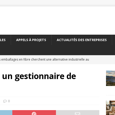
LES
APPELS À PROJETS
ACTUALITÉS DES ENTREPRISES
 emballages en fibre cherchent une alternative industrielle au
ERNATIONAL
 un gestionnaire de
 nouveau carton recyclé étend les débouchés de l’emballage
TÉS DES ENTREPRISES
yClass franchit le cap des 500 essais de recyclabilité des
0
LITÉS DES ENTREPRISES
elles encadre le recyclage chimique des bouteilles en PET
À