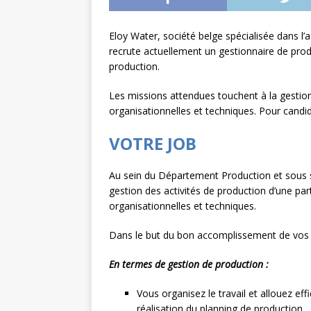
L’INTERNATIONAL
Eloy Water, société belge spécialisée dans l
[ 3 août 2026 ]
Le s
recrute actuellement un gestionnaire de pro
À L’INTERNATION
production.
Les missions attendues touchent à la gestion 
organisationnelles et techniques. Pour candid
VOTRE JOB
Au sein du Département Production et sous s
gestion des activités de production d’une part
organisationnelles et techniques.
Dans le but du bon accomplissement de vos m
En termes de gestion de production :
Vous organisez le travail et allouez ef
réalisation du planning de production.