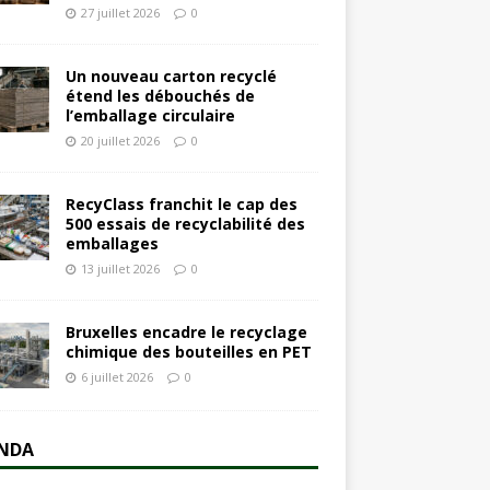
27 juillet 2026
0
Un nouveau carton recyclé
étend les débouchés de
l’emballage circulaire
20 juillet 2026
0
RecyClass franchit le cap des
500 essais de recyclabilité des
emballages
13 juillet 2026
0
Bruxelles encadre le recyclage
chimique des bouteilles en PET
6 juillet 2026
0
NDA