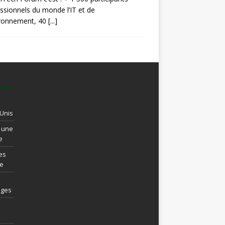
ssionnels du monde l’IT et de
ironnement, 40
[...]
-Unis
t une
e
es
re
ages