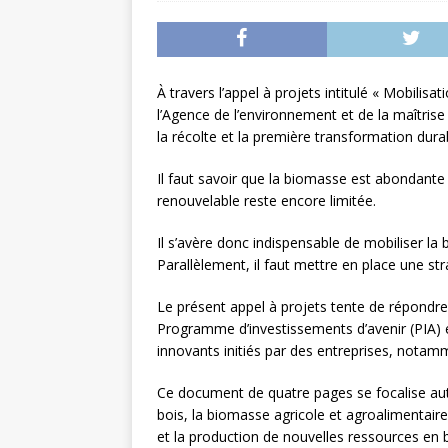
L’INTERNATIONAL
[ 3 août 2026 ]
Le s
À L’INTERNATION
À travers l’appel à projets intitulé « Mobilis
l’Agence de l’environnement et de la maîtris
la récolte et la première transformation dur
Il faut savoir que la biomasse est abondante 
renouvelable reste encore limitée.
Il s’avère donc indispensable de mobiliser la
Parallèlement, il faut mettre en place une str
Le présent appel à projets tente de répondre 
Programme d’investissements d’avenir (PIA) en
innovants initiés par des entreprises, notam
Ce document de quatre pages se focalise autou
bois, la biomasse agricole et agroalimentair
et la production de nouvelles ressources en