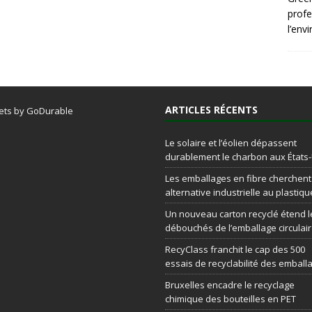
profe
l’env
ARTICLES RÉCENTS
ets by GoDurable
Le solaire et l’éolien dépassent
durablement le charbon aux États
Les emballages en fibre cherchen
alternative industrielle au plastiqu
Un nouveau carton recyclé étend l
débouchés de l’emballage circulai
RecyClass franchit le cap des 500
essais de recyclabilité des emball
Bruxelles encadre le recyclage
chimique des bouteilles en PET