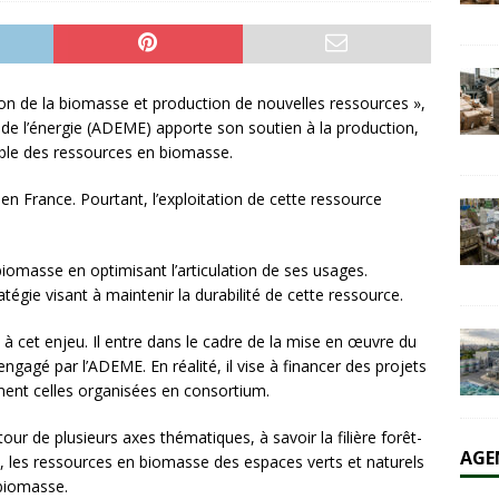
olaire et l’éolien dépassent durablement le charbon aux États-Unis
AL
ation de la biomasse et production de nouvelles ressources »,
e de l’énergie (ADEME) apporte son soutien à la production,
able des ressources en biomasse.
en France. Pourtant, l’exploitation de cette ressource
 biomasse en optimisant l’articulation de ses usages.
atégie visant à maintenir la durabilité de cette ressource.
à cet enjeu. Il entre dans le cadre de la mise en œuvre du
gagé par l’ADEME. En réalité, il vise à financer des projets
ment celles organisées en consortium.
r de plusieurs axes thématiques, à savoir la filière forêt-
AGE
e, les ressources en biomasse des espaces verts et naturels
 biomasse.