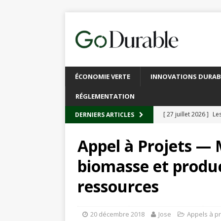
ÉCONOMIE VERTE
INNOVATIONS DURAB
RÉGLEMENTATION
[ 27 juillet 2026 ]
Les
DERNIERS ARTICLES
plastique
À L’INT
Appel à Projets — 
[ 20 juillet 2026 ]
Un
biomasse et produc
circulaire
ACTUALI
ressources
[ 13 juillet 2026 ]
Rec
emballages
ACTUA
20 décembre 2018
Jose
Appels à pr
[ 6 juillet 2026 ]
Brux