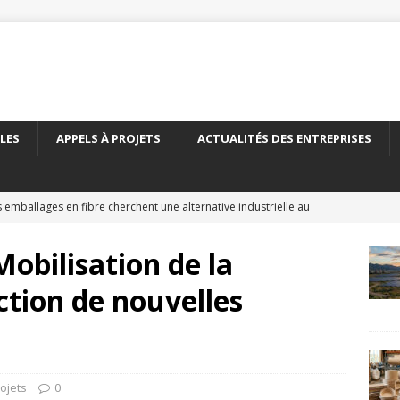
LES
APPELS À PROJETS
ACTUALITÉS DES ENTREPRISES
 emballages en fibre cherchent une alternative industrielle au
ERNATIONAL
Mobilisation de la
 nouveau carton recyclé étend les débouchés de l’emballage
tion de nouvelles
TÉS DES ENTREPRISES
yClass franchit le cap des 500 essais de recyclabilité des
LITÉS DES ENTREPRISES
ojets
0
elles encadre le recyclage chimique des bouteilles en PET
À