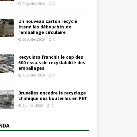
27 juillet 2026
0
Un nouveau carton recyclé
étend les débouchés de
l’emballage circulaire
20 juillet 2026
0
RecyClass franchit le cap des
500 essais de recyclabilité des
emballages
13 juillet 2026
0
Bruxelles encadre le recyclage
chimique des bouteilles en PET
6 juillet 2026
0
NDA