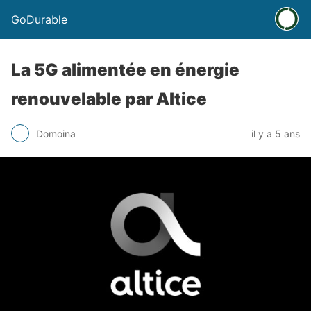
GoDurable
La 5G alimentée en énergie
renouvelable par Altice
Domoina
il y a 5 ans