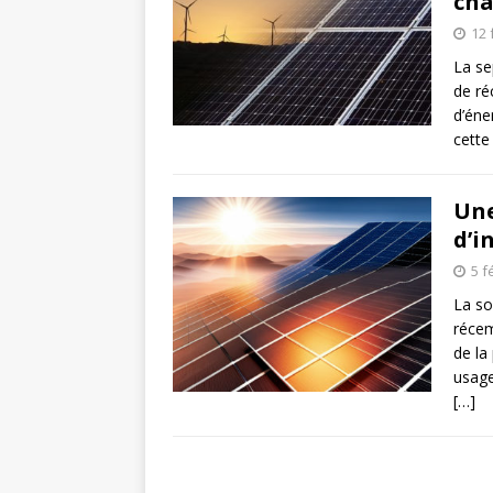
cha
12 
La se
de ré
d’éne
cette
Une
d’i
5 f
La so
récem
de la
usage
[…]