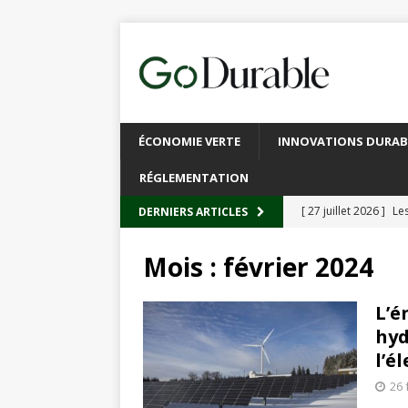
ÉCONOMIE VERTE
INNOVATIONS DURAB
RÉGLEMENTATION
[ 27 juillet 2026 ]
Les
DERNIERS ARTICLES
plastique
À L’INT
Mois :
février 2024
[ 20 juillet 2026 ]
Un
circulaire
ACTUALI
L’é
hyd
[ 13 juillet 2026 ]
Rec
l’é
emballages
ACTUA
26 
[ 6 juillet 2026 ]
Brux