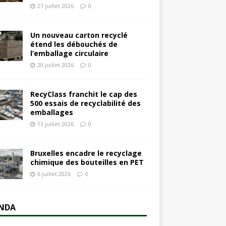
27 juillet 2026
0
Un nouveau carton recyclé
étend les débouchés de
l’emballage circulaire
20 juillet 2026
0
RecyClass franchit le cap des
500 essais de recyclabilité des
emballages
13 juillet 2026
0
Bruxelles encadre le recyclage
chimique des bouteilles en PET
6 juillet 2026
0
NDA