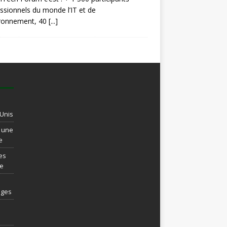
ssionnels du monde l’IT et de
ironnement, 40
[...]
-Unis
t une
e
es
re
ages