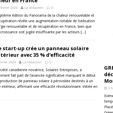
leur en France
février 2024
La rédaction
0
ptième édition du Panorama de la chaleur renouvelable et
cupération révèle une augmentation notable de l’utilisation
rgie renouvelable et de récupération en France, bien que
 croissance soit jugée insuffisante par les acteurs
[…]
 start-up crée un panneau solaire
ntérieur avec 35 % d’efficacité
évrier 2024
La rédaction
0
GR
ciété canadienne novatrice, Solaires Entreprises, a
déc
ment fait part de l’avancée significative marquant le début
Mo
 production de panneau solaire à pérovskite destinés à un
 intérieur, affirmant une efficacité révolutionnaire. Initiée en
3 
Evéne
l’emp
Placé
Green