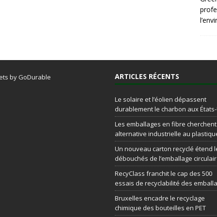
profe
l’env
ARTICLES RÉCENTS
ets by GoDurable
Le solaire et l’éolien dépassent
durablement le charbon aux États
Les emballages en fibre cherchen
alternative industrielle au plastiqu
Un nouveau carton recyclé étend l
débouchés de l’emballage circulai
RecyClass franchit le cap des 500
essais de recyclabilité des emball
Bruxelles encadre le recyclage
chimique des bouteilles en PET