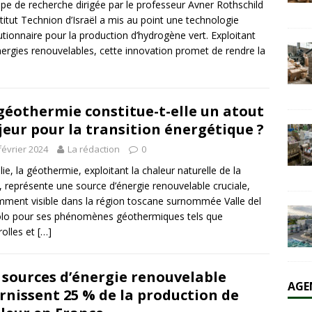
ipe de recherche dirigée par le professeur Avner Rothschild
nstitut Technion d’Israël a mis au point une technologie
utionnaire pour la production d’hydrogène vert. Exploitant
olaire et l’éolien dépassent durablement le charbon aux États-Unis
nergies renouvelables, cette innovation promet de rendre la
AL
géothermie constitue-t-elle un atout
eur pour la transition énergétique ?
février 2024
La rédaction
0
alie, la géothermie, exploitant la chaleur naturelle de la
, représente une source d’énergie renouvelable cruciale,
ment visible dans la région toscane surnommée Valle del
lo pour ses phénomènes géothermiques tels que
olles et
[…]
 sources d’énergie renouvelable
AGE
rnissent 25 % de la production de