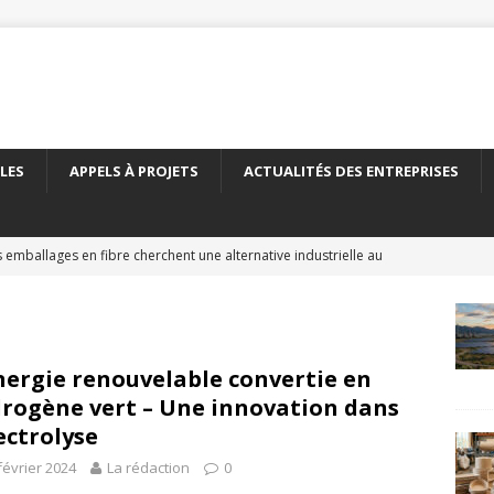
LES
APPELS À PROJETS
ACTUALITÉS DES ENTREPRISES
 emballages en fibre cherchent une alternative industrielle au
ERNATIONAL
 nouveau carton recyclé étend les débouchés de l’emballage
TÉS DES ENTREPRISES
nergie renouvelable convertie en
rogène vert – Une innovation dans
yClass franchit le cap des 500 essais de recyclabilité des
lectrolyse
LITÉS DES ENTREPRISES
février 2024
La rédaction
0
elles encadre le recyclage chimique des bouteilles en PET
À