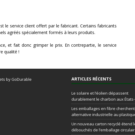
st le service client offert par le fabricant. Certains fabricants
els agréés spécialement formés à leurs produits.
, et fait donc grimper le prix. En contrepartie, le service
re qualité !
ARTICLES RÉCENTS
ets by GoDurable
Le solaire et l’éolien dépassent
durablement le charbon aux États
Les emballages en fibre cherchen
alternative industrielle au plastiqu
Un nouveau carton recyclé étend l
débouchés de l’emballage circulai