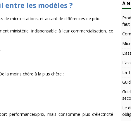
À N
il entre les modèles ?
Prod
s de micro-stations, et autant de différences de prix.
faut
ent ministériel indispensable à leur commercialisation, ce
Comb
Micr
.
L’as
L’as
La T
 De la moins chère à la plus chère :
Guid
Guid
seco
Le d
obli
pport performances/prix, mais consomme plus d’électricité