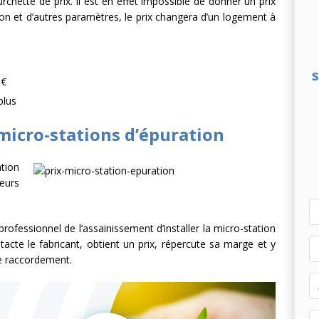
ette de prix. Il est en effet impossible de donner un prix
 emballages en fibre cherchent une alternative industrielle au
tion et d’autres paramètres, le prix changera d’un logement à
ERNATIONAL
0€
plus
micro-stations d’épuration
tion
eurs
professionnel de l’assainissement d’installer la micro-station
tacte le fabricant, obtient un prix, répercute sa marge et y
de raccordement.