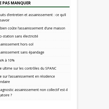
E PAS MANQUER
e
r
n
uits d’entretien et assainissement : ce qu’il
a
 savoir
t
ien coûte l’assainissement d’une maison
i
v
o-station sans électricité
e
sainissement hors-sol
:
sainissement sans épandage
VA à 10%
e ultime sur les contrôles du SPANC
e sur l’assainissement en résidence
ndaire
iagnostic assainissement non collectif est-il
gatoire ?