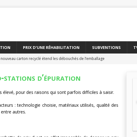
ATION
PRIX D’UNE RÉHABILITATION
SUBVENTIONS
T
 nouveau carton recyclé étend les débouchés de l’emballage
TÉS DES ENTREPRISES
o-stations d’épuration
yClass franchit le cap des 500 essais de recyclabilité des
LITÉS DES ENTREPRISES
 élevé, pour des raisons qui sont parfois difficiles à saisir.
elles encadre le recyclage chimique des bouteilles en PET
À
teurs : technologie choisie, matériaux utilisés, qualité des
, entre autres.
olaire et l’éolien dépassent durablement le charbon aux États-Unis
AL