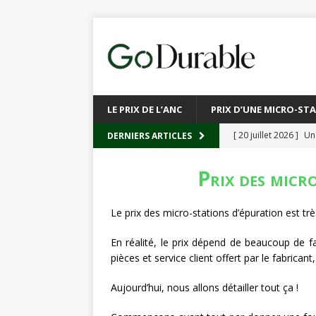
LE PRIX DE L’ANC
PRIX D’UNE MICRO-ST
[ 20 juillet 2026 ]
Un
DERNIERS ARTICLES
circulaire
ACTUALI
Prix des micr
[ 13 juillet 2026 ]
Rec
emballages
ACTUA
Le prix des micro-stations d’épuration est très
[ 6 juillet 2026 ]
Brux
En réalité, le prix dépend de beaucoup de fac
L’INTERNATIONAL
pièces et service client offert par le fabricant
[ 3 août 2026 ]
Le s
Aujourd’hui, nous allons détailler tout ça !
À L’INTERNATION