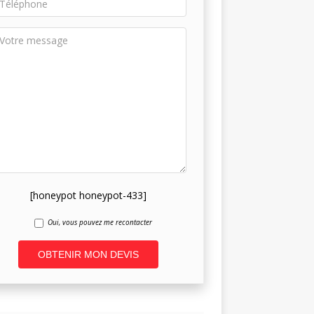
[honeypot honeypot-433]
Oui, vous pouvez me recontacter
A
l
t