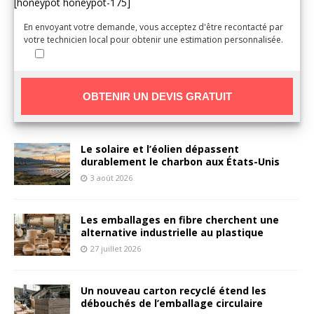
[honeypot honeypot-175]
En envoyant votre demande, vous acceptez d'être recontacté par
votre technicien local pour obtenir une estimation personnalisée.
A
Le solaire et l’éolien dépassent
l
durablement le charbon aux États-Unis
t
3 août 2026
e
r
n
Les emballages en fibre cherchent une
a
alternative industrielle au plastique
t
27 juillet 2026
i
v
Un nouveau carton recyclé étend les
e
débouchés de l’emballage circulaire
: