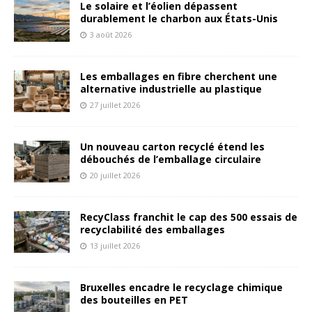
Le solaire et l’éolien dépassent
l
durablement le charbon aux États-Unis
t
3 août 2026
e
r
n
Les emballages en fibre cherchent une
a
alternative industrielle au plastique
t
27 juillet 2026
i
v
Un nouveau carton recyclé étend les
e
débouchés de l’emballage circulaire
:
20 juillet 2026
RecyClass franchit le cap des 500 essais de
recyclabilité des emballages
13 juillet 2026
Bruxelles encadre le recyclage chimique
des bouteilles en PET