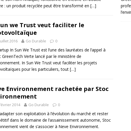
e : un produit recyclée peut être transformé en
[…]
profe
l’env
Sun we Trust veut faciliter le
tovoltaïque
juillet 2016
Go Durable
0
artup In Sun We Trust est l’une des lauréates de l’appel à
t GreenTech Verte lancé par le ministère de
ironnement. In Sun We Trust veut faciliter les projets
voltaïques pour les particuliers, tout
[…]
e Environnement rachetée par Stoc
vironnement
février 2014
Go Durable
0
adapter son exploitation à l’évolution du marché et rester
titif dans le domaine de l’assainissement autonome, Stoc
onnement vient de s’associer à Neve Environnement.