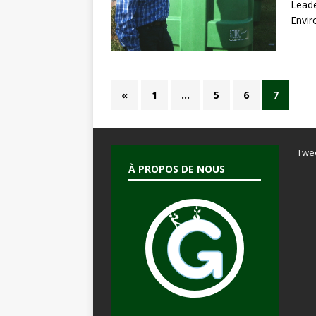
Leade
Envi
«
1
…
5
6
7
Twe
À PROPOS DE NOUS