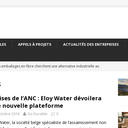
LES
APPELS À PROJETS
ACTUALITÉS DES ENTREPRISES
 emballages en fibre cherchent une alternative industrielle au
ERNATIONAL
s
 nouveau carton recyclé étend les débouchés de l’emballage
TÉS DES ENTREPRISES
ises de l’ANC : Eloy Water dévoilera
 nouvelle plateforme
yClass franchit le cap des 500 essais de recyclabilité des
ctobre 2016
Go Durable
0
LITÉS DES ENTREPRISES
Water, la société belge spécialiste de l’assainissement non
elles encadre le recyclage chimique des bouteilles en PET
À