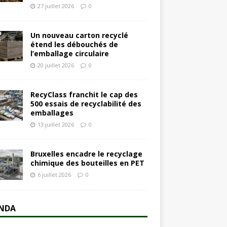
27 juillet 2026
0
Un nouveau carton recyclé
étend les débouchés de
l’emballage circulaire
20 juillet 2026
0
RecyClass franchit le cap des
500 essais de recyclabilité des
emballages
13 juillet 2026
0
Bruxelles encadre le recyclage
chimique des bouteilles en PET
6 juillet 2026
0
NDA