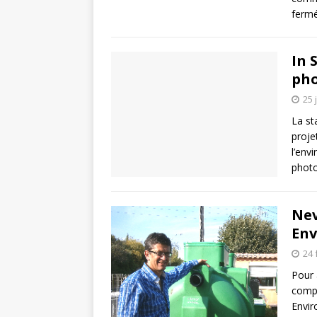
fermé
In 
pho
25 
La st
proje
l’env
photo
Nev
En
24 
Pour 
compé
Envir