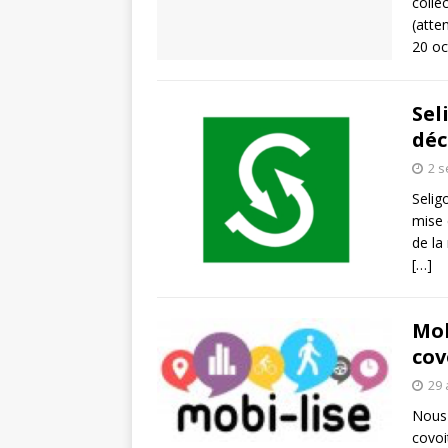
colle
L’INTERNATIONAL
(atte
20 oc
[ 3 août 2026 ]
Le s
À L’INTERNATION
Sel
déc
2 
Selig
mise 
de la
[…]
Mob
cov
29 
Nous 
covoi