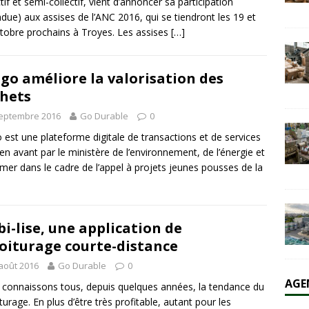
ctif et semi-collectif, vient d’annoncer sa participation
ndue) aux assises de l’ANC 2016, qui se tiendront les 19 et
tobre prochains à Troyes. Les assises
[…]
olaire et l’éolien dépassent durablement le charbon aux États-Unis
AL
igo améliore la valorisation des
hets
septembre 2016
Go Durable
0
o est une plateforme digitale de transactions et de services
en avant par le ministère de l’environnement, de l’énergie et
 mer dans le cadre de l’appel à projets jeunes pousses de la
i-lise, une application de
oiturage courte-distance
août 2016
Go Durable
0
AGE
connaissons tous, depuis quelques années, la tendance du
turage. En plus d’être très profitable, autant pour les