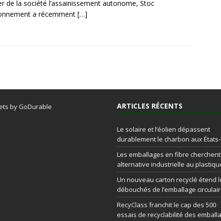
r de la société l’assainissement autonome, Stoc
ronnement a récemment
[…]
ARTICLES RÉCENTS
ets by GoDurable
Le solaire et l’éolien dépassent
durablement le charbon aux États
Les emballages en fibre cherchen
alternative industrielle au plastiqu
Un nouveau carton recyclé étend l
débouchés de l’emballage circulai
RecyClass franchit le cap des 500
essais de recyclabilité des emball