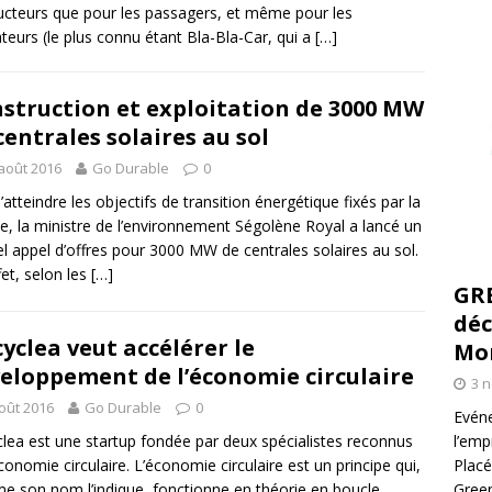
cteurs que pour les passagers, et même pour les
teurs (le plus connu étant Bla-Bla-Car, qui a
[…]
struction et exploitation de 3000 MW
centrales solaires au sol
août 2016
Go Durable
0
d’atteindre les objectifs de transition énergétique fixés par la
e, la ministre de l’environnement Ségolène Royal a lancé un
l appel d’offres pour 3000 MW de centrales solaires au sol.
fet, selon les
[…]
GR
déc
yclea veut accélérer le
Mo
eloppement de l’économie circulaire
3 
oût 2016
Go Durable
0
Evéne
lea est une startup fondée par deux spécialistes reconnus
l’emp
économie circulaire. L’économie circulaire est un principe qui,
Placé
 son nom l’indique, fonctionne en théorie en boucle
Green