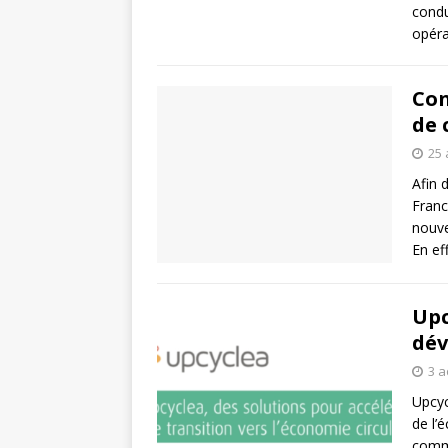
condu
opéra
Con
de 
25 
Afin 
Franc
nouve
En ef
Upc
dév
3 a
Upcyc
de l’
comme