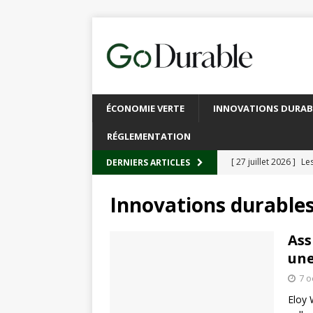
ÉCONOMIE VERTE
INNOVATIONS DURAB
RÉGLEMENTATION
[ 27 juillet 2026 ]
Les
DERNIERS ARTICLES
plastique
À L’INT
Innovations durable
[ 20 juillet 2026 ]
Un
circulaire
ACTUALI
Ass
une
[ 13 juillet 2026 ]
Rec
7 o
emballages
ACTUA
Eloy 
[ 6 juillet 2026 ]
Brux