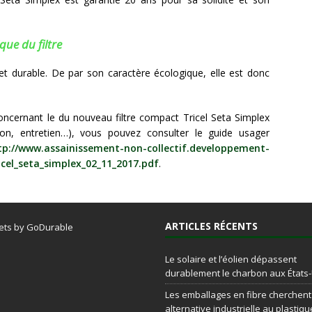
que du filtre
el et durable. De par son caractère écologique, elle est donc
concernant le du nouveau filtre compact Tricel Seta Simplex
ion, entretien…), vous pouvez consulter le guide usager
tp://www.assainissement-non-collectif.developpement-
icel_seta_simplex_02_11_2017.pdf
.
ARTICLES RÉCENTS
ets by GoDurable
Le solaire et l’éolien dépassent
durablement le charbon aux États
Les emballages en fibre cherchen
alternative industrielle au plastiqu