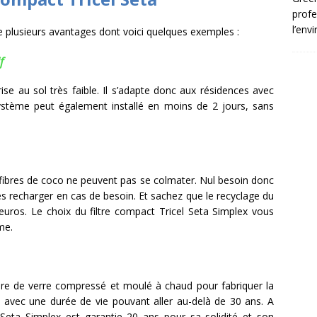
profe
l’env
e plusieurs avantages dont voici quelques exemples :
f
se au sol très faible. Il s’adapte donc aux résidences avec
ystème peut également installé en moins de 2 jours, sans
s fibres de coco ne peuvent pas se colmater. Nul besoin donc
s recharger en cas de besoin. Et sachez que le recyclage du
euros. Le choix du filtre compact Tricel Seta Simplex vous
me.
fibre de verre compressé et moulé à chaud pour fabriquer la
e, avec une durée de vie pouvant aller au-delà de 30 ans. A
 Seta Simplex est garantie 20 ans pour sa solidité et son