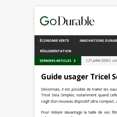
ÉCONOMIE VERTE
INNOVATIONS DURAB
RÉGLEMENTATION
[ 27 juillet 2026 ]
Les
DERNIERS ARTICLES
plastique
À L’INT
Guide usager Tricel 
[ 20 juillet 2026 ]
Un
circulaire
ACTUALI
Désormais, il est possible de traiter les ea
Tricel Seta Simplex, notamment quand celles-
[ 13 juillet 2026 ]
Rec
s’agit d’un nouveau dispositif ultra compact
emballages
ACTUA
Pour réduire davantage la taille de ses fil
[ 6 juillet 2026 ]
Brux