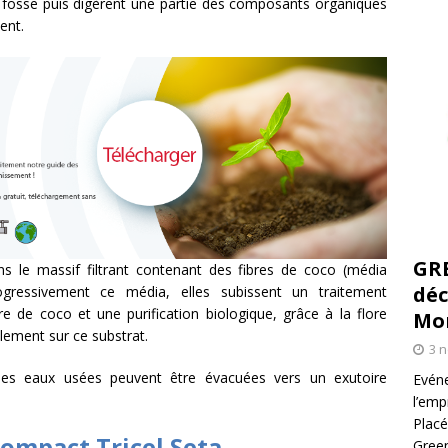
 fosse puis digèrent une partie des composants organiques
ent.
GR
ans le massif filtrant contenant des fibres de coco (média
déc
rogressivement ce média, elles subissent un traitement
bre de coco et une purification biologique, grâce à la flore
Mo
lement sur ce substrat.
3 
 les eaux usées peuvent être évacuées vers un exutoire
Evéne
l’emp
Placé
compact Tricel Seta
Green