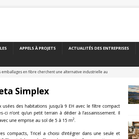
LES
APPELS À PROJETS
ACTUALITÉS DES ENTREPRISES
 emballages en fibre cherchent une alternative industrielle au
ERNATIONAL
Seta Simplex
 nouveau carton recyclé étend les débouchés de l’emballage
TÉS DES ENTREPRISES
ux usées des habitations jusqu’à 9 EH avec le filtre compact
ci n’ont qu’un petit terrain à dédier à l’assainissement. Il
yClass franchit le cap des 500 essais de recyclabilité des
2
, avec une emprise au sol de 5 à 15 m
.
LITÉS DES ENTREPRISES
tres compacts, Tricel a choisi d’intégrer dans une seule et
elles encadre le recyclage chimique des bouteilles en PET
À