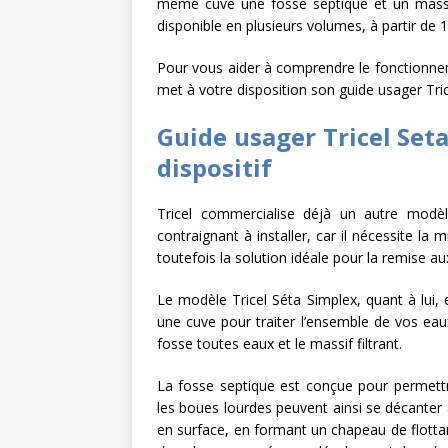
même cuve une fosse septique et un massif 
L’INTERNATIONAL
disponible en plusieurs volumes, à partir de 1 
[ 3 août 2026 ]
Le s
Pour vous aider à comprendre le fonctionnemen
met à votre disposition son guide usager Tric
À L’INTERNATION
Guide usager Tricel Set
dispositif
Tricel commercialise déjà un autre modèle
contraignant à installer, car il nécessite l
toutefois la solution idéale pour la remise a
Le modèle Tricel Séta Simplex, quant à lui, 
une cuve pour traiter l’ensemble de vos eau
fosse toutes eaux et le massif filtrant.
La fosse septique est conçue pour permettr
les boues lourdes peuvent ainsi se décanter
en surface, en formant un chapeau de flotta