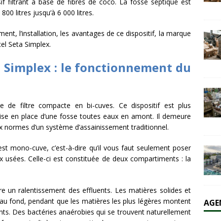
filtrant à base de fibres de coco. La fosse septique est
800 litres jusqu’à 6 000 litres.
olaire et l’éolien dépassent durablement le charbon aux États-Unis
t, l’installation, les avantages de ce dispositif, la marque
el Seta Simplex.
AL
a Simplex : le fonctionnement du
 de filtre compacte en bi-cuves. Ce dispositif est plus
a mise en place d’une fosse toutes eaux en amont. Il demeure
ux normes d’un système d’assainissement traditionnel.
est mono-cuve, c’est-à-dire qu’il vous faut seulement poser
x usées. Celle-ci est constituée de deux compartiments : la
e un ralentissement des effluents. Les matières solides et
 au fond, pendant que les matières les plus légères montent
AGE
nts. Des bactéries anaérobies qui se trouvent naturellement