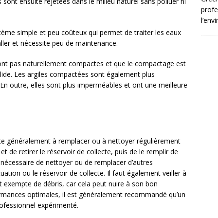
s sont ensuite rejetées dans le milieu naturel sans polluer ni
profe
l’env
ystème simple et peu coûteux qui permet de traiter les eaux
taller et nécessite peu de maintenance.
 sont pas naturellement compactes et que le compactage est
olide. Les argiles compactées sont également plus
. En outre, elles sont plus imperméables et ont une meilleure
siste généralement à remplacer ou à nettoyer régulièrement
 et de retirer le réservoir de collecte, puis de le remplir de
e nécessaire de nettoyer ou de remplacer d’autres
ation ou le réservoir de collecte. Il faut également veiller à
et exempte de débris, car cela peut nuire à son bon
ormances optimales, il est généralement recommandé qu’un
professionnel expérimenté.