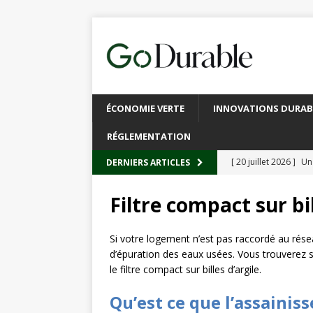
ÉCONOMIE VERTE
INNOVATIONS DURAB
RÉGLEMENTATION
[ 20 juillet 2026 ]
Un
DERNIERS ARTICLES
circulaire
ACTUALI
Filtre compact sur bil
[ 13 juillet 2026 ]
Rec
emballages
ACTUA
Si votre logement n’est pas raccordé au rése
d’épuration des eaux usées. Vous trouverez s
[ 6 juillet 2026 ]
Brux
le filtre compact sur billes d’argile.
L’INTERNATIONAL
Qu’est ce que l’assainis
[ 3 août 2026 ]
Le s