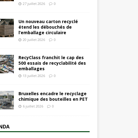
27 juillet 2026
0
Un nouveau carton recyclé
étend les débouchés de
l’emballage circulaire
20 juillet 2026
0
RecyClass franchit le cap des
500 essais de recyclabilité des
emballages
13 juillet 2026
0
Bruxelles encadre le recyclage
chimique des bouteilles en PET
6 juillet 2026
0
NDA