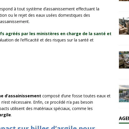
AL
spond à tout système d’assainissement effectuant la
ltration ou le rejet des eaux usées domestiques des
 emballages en fibre cherchent une alternative industrielle au
’assainissement.
ERNATIONAL
ifs agréés par les ministères en charge de la santé et
luation de l’efficacité et des risques sur la santé et
me d’assainissement
composé d’une fosse toutes eaux et
n’est nécessaire. Enfin, ce procédé n’a pas besoin
ompacts utilisent des matériaux spéciaux, comme les
argile
.
AGE
pact sur billes d’argile pour