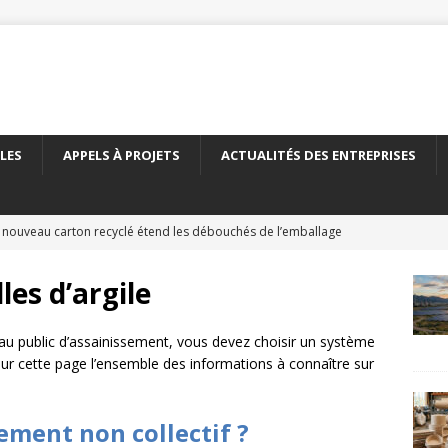
LES
APPELS À PROJETS
ACTUALITÉS DES ENTREPRISES
 nouveau carton recyclé étend les débouchés de l’emballage
TÉS DES ENTREPRISES
les d’argile
yClass franchit le cap des 500 essais de recyclabilité des
LITÉS DES ENTREPRISES
au public d’assainissement, vous devez choisir un système
ur cette page l’ensemble des informations à connaître sur
elles encadre le recyclage chimique des bouteilles en PET
À
sement non collectif ?
olaire et l’éolien dépassent durablement le charbon aux États-Unis