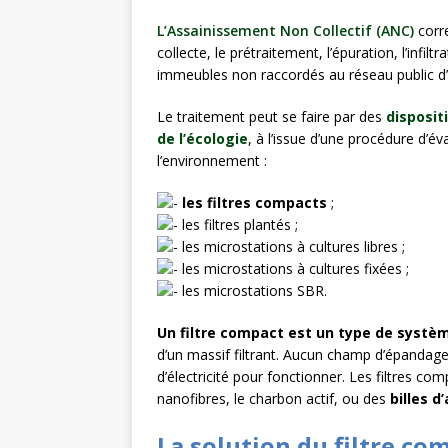
À L’INTERNATION
L’Assainissement Non Collectif (ANC)
corre
collecte, le prétraitement, l’épuration, l’infi
[ 27 juillet 2026 ]
Les
immeubles non raccordés au réseau public d
plastique
À L’INT
Le traitement peut se faire par des
disposit
de l’écologie
, à l’issue d’une procédure d’éva
l’environnement :
les filtres compacts
;
les filtres plantés ;
les microstations à cultures libres ;
les microstations à cultures fixées ;
les microstations SBR.
Un filtre compact est un type de systè
d’un massif filtrant. Aucun champ d’épandage 
d’électricité pour fonctionner. Les filtres c
nanofibres, le charbon actif, ou des
billes d’
La solution du filtre com