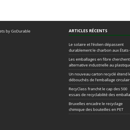
ARTICLES RÉCENTS
ets by GoDurable
Le solaire et l’éolien dépassent
durablement le charbon aux États
Les emballages en fibre cherchen
alternative industrielle au plastiqu
Un nouveau carton recyclé étend l
débouchés de l’emballage circulai
RecyClass franchit le cap des 500
essais de recyclabilité des emball
Bruxelles encadre le recyclage
chimique des bouteilles en PET