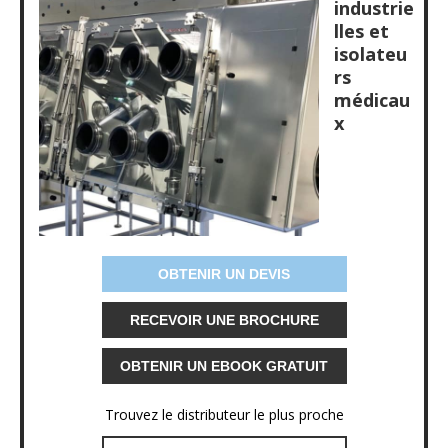
industrie
lles et
isolateu
rs
médicau
x
OBTENIR UN DEVIS
RECEVOIR UNE BROCHURE
OBTENIR UN EBOOK GRATUIT
Trouvez le distributeur le plus proche