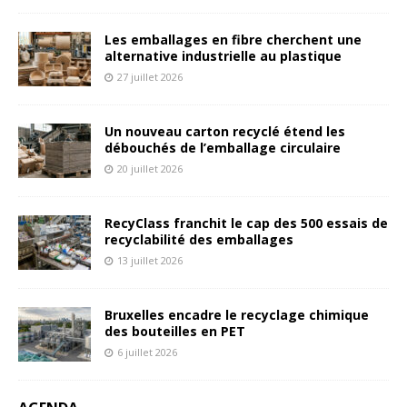
r
n
Les emballages en fibre cherchent une
a
alternative industrielle au plastique
t
27 juillet 2026
i
v
Un nouveau carton recyclé étend les
e
débouchés de l’emballage circulaire
:
20 juillet 2026
RecyClass franchit le cap des 500 essais de
recyclabilité des emballages
13 juillet 2026
Bruxelles encadre le recyclage chimique
des bouteilles en PET
6 juillet 2026