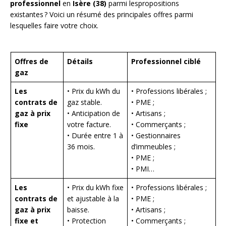
professionnel
en
Isère (38)
parmi lespropositions
existantes ? Voici un résumé des principales offres parmi
lesquelles faire votre choix.
Offres de
Détails
Professionnel ciblé
gaz
Les
• Prix du kWh du
• Professions libérales ;
contrats de
gaz stable.
• PME ;
gaz à prix
• Anticipation de
• Artisans ;
fixe
votre facture.
• Commerçants ;
• Durée entre 1 à
• Gestionnaires
36 mois.
d’immeubles ;
• PME ;
• PMI…
Les
• Prix du kWh fixe
• Professions libérales ;
contrats de
et ajustable à la
• PME ;
gaz à prix
baisse.
• Artisans ;
fixe et
• Protection
• Commerçants ;