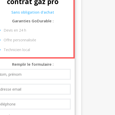
contrat gaz pro
Sans obligation d'achat
Garanties GoDurable :
Devis en 24 h
Offre personnalisée
Technicien local
Remplir le formulaire :