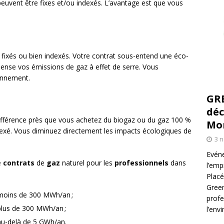
euvent être fixes et/ou indexés. L’avantage est que vous
ont fixés ou bien indexés. Votre contrat sous-entend une éco-
pense vos émissions de gaz à effet de serre. Vous
ronnement.
GR
déc
a différence près que vous achetez du biogaz ou du gaz 100 %
Mo
indexé. Vous diminuez directement les impacts écologiques de
3 
Evéne
e
contrats
de
gaz
naturel pour les
professionnels
dans
l’emp
Placé
Green
moins de 300 MWh/an ;
profe
lus de 300 MWh/an ;
l’env
u-delà de 5 GWh/an.