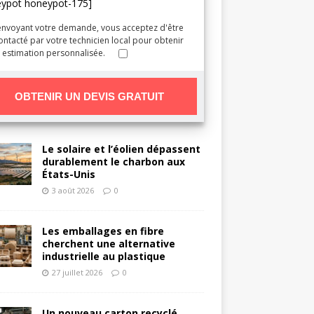
eypot honeypot-175]
envoyant votre demande, vous acceptez d'être
ontacté par votre technicien local pour obtenir
 estimation personnalisée.
Le solaire et l’éolien dépassent
durablement le charbon aux
États-Unis
3 août 2026
0
Les emballages en fibre
cherchent une alternative
industrielle au plastique
27 juillet 2026
0
Un nouveau carton recyclé