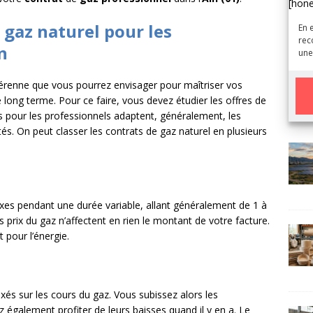
[hon
e gaz naturel pour les
En 
rec
n
une
 pérenne que vous pourrez envisager pour maîtriser vos
long terme. Pour ce faire, vous devez étudier les offres de
rs pour les professionnels adaptent, généralement, les
tés. On peut classer les contrats de gaz naturel en plusieurs
A
l
t
e
r
t fixes pendant une durée variable, allant généralement de 1 à
n
 prix du gaz n’affectent en rien le montant de votre facture.
a
 pour l’énergie.
t
i
v
e
dexés sur les cours du gaz. Vous subissez alors les
:
 également profiter de leurs baisses quand il y en a. Le