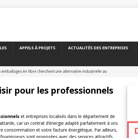
LES
APPELS À PROJETS
ACTUALITÉS DES ENTREPRISES
 emballages en fibre cherchent une alternative industrielle au
ERNATIONAL
sir pour les professionnels
 nouveau carton recyclé étend les débouchés de l’emballage
TÉS DES ENTREPRISES
yClass franchit le cap des 500 essais de recyclabilité des
ssionnels
et entreprises localisés dans le département de
 attarde, car un contrat d’énergie adapté parfaitement à vos
LITÉS DES ENTREPRISES
tre consommation et votre facture énergétique. Par ailleurs,
elles encadre le recyclage chimique des bouteilles en PET
À
s fournisseurs sont proposées avec des services attractifs