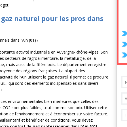
dget.
olaire et l’éolien dépassent durablement le charbon aux États-Unis
e gaz naturel pour les pros dans
AL
ortante activité industrielle en Auvergne-Rhône-Alpes. Son
secteurs de l’agroalimentaire, la métallurgie, de la
ue, mais aussi de la filière bois. Le département enregistre
oyenne des régions françaises. La plupart des
ctivité de l’Ain utilisent le gaz naturel. Il permet de produire
eur… qui sont des éléments indispensables dans divers
n.
ces environnementales bien meilleures que celles des
e CO2 sont plus faibles, tout comme son prix. Utiliser cette
vation de l’environnement et à économiser sur votre facture.
illeur tarif et bénéficier de conditions, vous devez
 votre
contrat
de
gaz professionnel
dans l’
Ain (01)
.