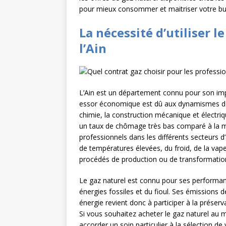
pour mieux consommer et maitriser votre bu
L’INTERNATIONAL
[ 3 août 2026 ]
Le s
La nécessité d’utiliser l
l’Ain
À L’INTERNATION
L’Ain est un département connu pour son imp
essor économique est dû aux dynamismes des 
chimie, la construction mécanique et électriq
un taux de chômage très bas comparé à la m
professionnels dans les différents secteurs d’a
de températures élevées, du froid, de la vap
procédés de production ou de transformatio
Le gaz naturel est connu pour ses performan
énergies fossiles et du fioul. Ses émissions d
énergie revient donc à participer à la préser
Si vous souhaitez acheter le gaz naturel au me
accorder un soin particulier à la sélection de