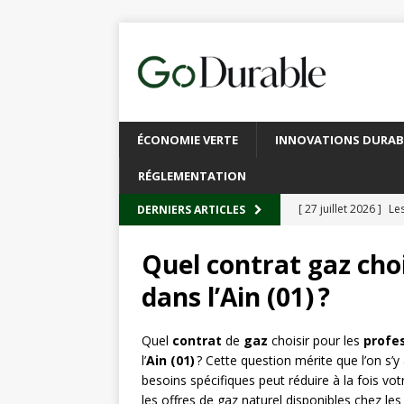
ÉCONOMIE VERTE
INNOVATIONS DURAB
RÉGLEMENTATION
[ 27 juillet 2026 ]
Les
DERNIERS ARTICLES
plastique
À L’INT
Quel contrat gaz choi
[ 20 juillet 2026 ]
Un
dans l’Ain (01) ?
circulaire
ACTUALI
[ 13 juillet 2026 ]
Rec
Quel
contrat
de
gaz
choisir pour les
profe
l’
Ain (01)
? Cette question mérite que l’on s’y
emballages
ACTUA
besoins spécifiques peut réduire à la fois vo
[ 6 juillet 2026 ]
Brux
les offres de gaz naturel disponibles chez le