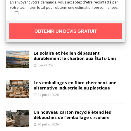
En envoyant votre demande, vous acceptez d'être recontacté par
votre technicien local pour obtenir une estimation personnalisée.
A
Le solaire et l’éolien dépassent
l
durablement le charbon aux États-Unis
t
3 août 2026
e
r
n
Les emballages en fibre cherchent une
a
alternative industrielle au plastique
t
27 juillet 2026
i
v
Un nouveau carton recyclé étend les
e
débouchés de l’emballage circulaire
:
20 juillet 2026