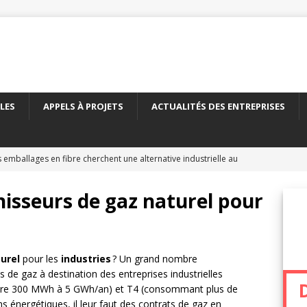
LES
APPELS À PROJETS
ACTUALITÉS DES ENTREPRISES
 emballages en fibre cherchent une alternative industrielle au
ERNATIONAL
isseurs de gaz naturel pour
 nouveau carton recyclé étend les débouchés de l’emballage
TÉS DES ENTREPRISES
yClass franchit le cap des 500 essais de recyclabilité des
turel
pour les
industries
? Un grand nombre
s de gaz à destination des entreprises industrielles
LITÉS DES ENTREPRISES
tre 300 MWh à 5 GWh/an) et T4 (consommant plus de
elles encadre le recyclage chimique des bouteilles en PET
À
 énergétiques, il leur faut des contrats de gaz en