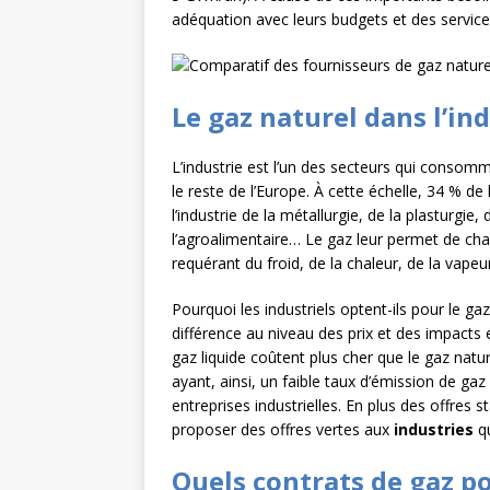
adéquation avec leurs budgets et des service
L’INTERNATIONAL
[ 3 août 2026 ]
Le s
À L’INTERNATION
Le gaz naturel dans l’in
L’industrie est l’un des secteurs qui consom
le reste de l’Europe. À cette échelle, 34 % 
l’industrie de la métallurgie, de la plasturgie,
l’agroalimentaire… Le gaz leur permet de chau
requérant du froid, de la chaleur, de la vape
Pourquoi les industriels optent-ils pour le gaz
différence au niveau des prix et des impacts e
gaz liquide coûtent plus cher que le gaz natu
ayant, ainsi, un faible taux d’émission de gaz 
entreprises industrielles. En plus des offres s
proposer des offres vertes aux
industries
q
Quels contrats de gaz po