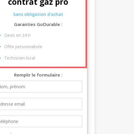
contrat gaz pro
Sans obligation d'achat
Garanties GoDurable :
Devis en 24 h
Offre personnalisée
Technicien local
Remplir le formulaire :