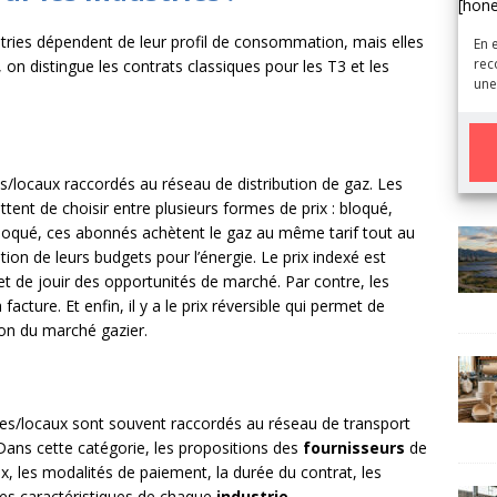
[hon
stries dépendent de leur profil de consommation, mais elles
En 
rec
 on distingue les contrats classiques pour les T3 et les
une
es/locaux raccordés au réseau de distribution de gaz. Les
tent de choisir entre plusieurs formes de prix : bloqué,
A
 bloqué, ces abonnés achètent le gaz au même tarif tout au
l
sation de leurs budgets pour l’énergie. Le prix indexé est
t
et de jouir des opportunités de marché. Par contre, les
e
cture. Et enfin, il y a le prix réversible qui permet de
r
tion du marché gazier.
n
a
t
i
tes/locaux sont souvent raccordés au réseau de transport
v
ans cette catégorie, les propositions des
fournisseurs
de
e
x, les modalités de paiement, la durée du contrat, les
:
des caractéristiques de chaque
industrie
.