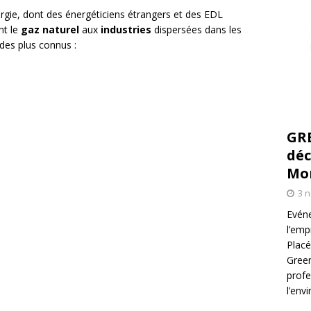
rgie, dont des énergéticiens étrangers et des EDL
nt le
gaz naturel
aux
industries
dispersées dans les
e des plus connus :
GR
déc
Mo
3 
Evéne
l’emp
Placé
Green
profe
l’env