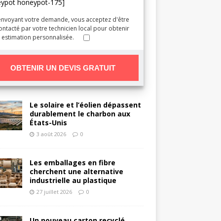
eypot honeypot-175]
envoyant votre demande, vous acceptez d'être
ontacté par votre technicien local pour obtenir
 estimation personnalisée.
Le solaire et l’éolien dépassent
durablement le charbon aux
États-Unis
3 août 2026
0
Les emballages en fibre
cherchent une alternative
industrielle au plastique
27 juillet 2026
0
Un nouveau carton recyclé