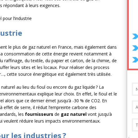
s répondant à leurs exigences.
olaire et l’éolien dépassent durablement le charbon aux États-Unis
AL
dustrie
ment le plus de gaz naturel en France, mais également dans
de la consommation de cette énergie revient notamment à
 du raffinage, du textile, du papier et carton, de la chimie, de
ffer leurs sites et les locaux. Pour réaliser des process
ur…, cette source énergétique est également très utilisée.
 naturel au lieu du fioul ou encore du gaz liquide ? La
nvironnementaux explique leur choix. En effet, le fioul et le
rel alors que ce dernier émet jusqu’à -30 % de CO2. En
à effet de serre, il réduit l’empreinte carbone des
tandards, les
fournisseurs
de
gaz naturel
vont jusqu’à
ui veulent réduire leurs impacts environnementaux.
ur les industries ?