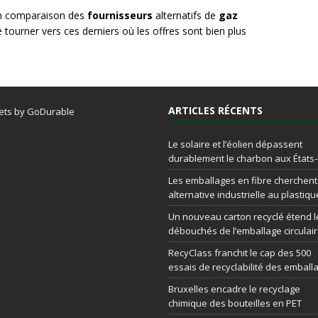
 en comparaison des
fournisseurs
alternatifs de
gaz
e tourner vers ces derniers où les offres sont bien plus
ARTICLES RÉCENTS
ets by GoDurable
Le solaire et l’éolien dépassent
durablement le charbon aux États
Les emballages en fibre cherchen
alternative industrielle au plastiqu
Un nouveau carton recyclé étend l
débouchés de l’emballage circulai
RecyClass franchit le cap des 500
essais de recyclabilité des emball
Bruxelles encadre le recyclage
chimique des bouteilles en PET