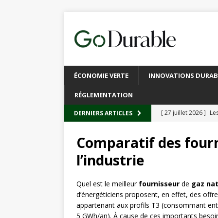
ÉCONOMIE VERTE
INNOVATIONS DURAB
RÉGLEMENTATION
[ 27 juillet 2026 ]
Les
DERNIERS ARTICLES
plastique
À L’INT
Comparatif des fourn
[ 20 juillet 2026 ]
Un
l’industrie
circulaire
ACTUALI
[ 13 juillet 2026 ]
Rec
Quel est le meilleur
fournisseur
de
gaz na
d’énergéticiens proposent, en effet, des offre
emballages
ACTUA
appartenant aux profils T3 (consommant en
[ 6 juillet 2026 ]
Brux
5 GWh/an). À cause de ces importants besoins