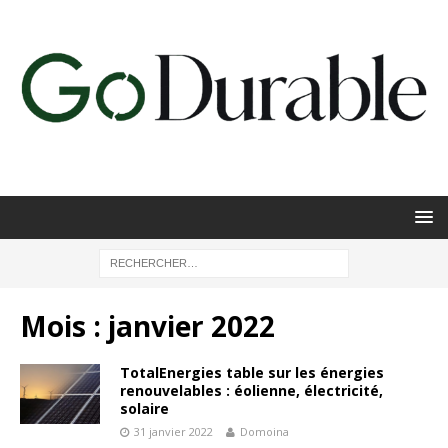
Mois :
janvier 2022
TotalEnergies table sur les énergies
renouvelables : éolienne, électricité,
solaire
31 janvier 2022
Domoina