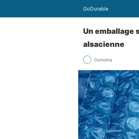
GoDurable
Un emballage s
alsacienne
Domoina